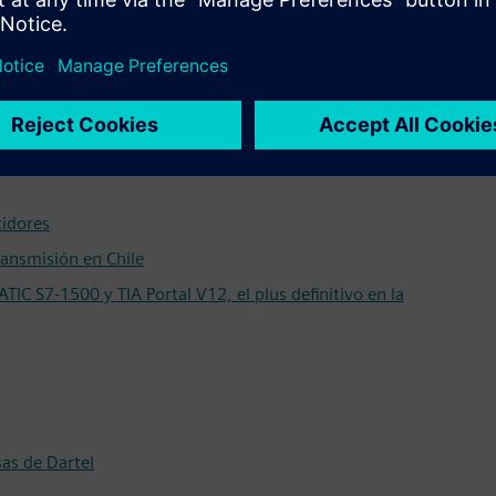
s ganador del Campeonato de Robótica Industrial Escolar
étodo alemán
rtalecer enseñanza y aprendizaje de ciencias por indagación
tidores
transmisión en Chile
IC S7-1500 y TIA Portal V12, el plus definitivo en la
as de Dartel