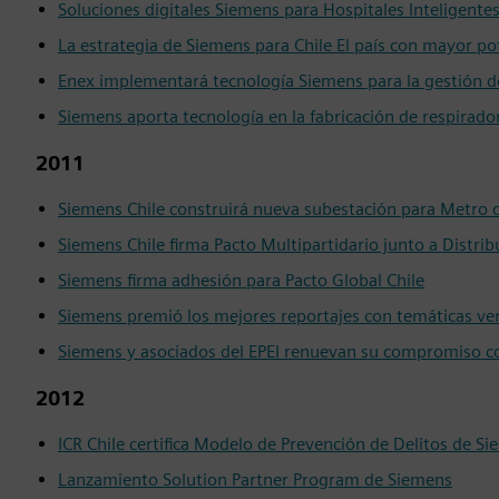
Soluciones digitales Siemens para Hospitales Inteligente
La estrategia de Siemens para Chile El país con mayor pot
Enex implementará tecnología Siemens para la gestión de
Siemens aporta tecnología en la fabricación de respirad
2011
Siemens Chile construirá nueva subestación para Metro 
Siemens Chile firma Pacto Multipartidario junto a Distrib
Siemens firma adhesión para Pacto Global Chile
Siemens premió los mejores reportajes con temáticas ve
Siemens y asociados del EPEI renuevan su compromiso co
2012
ICR Chile certifica Modelo de Prevención de Delitos de Si
Lanzamiento Solution Partner Program de Siemens