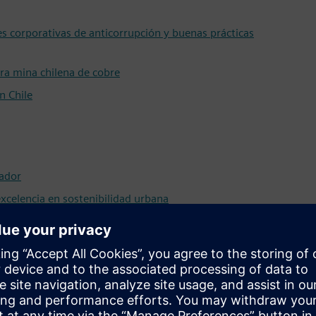
es corporativas de anticorrupción y buenas prácticas
ra mina chilena de cobre
n Chile
uador
xcelencia en sostenibilidad urbana
e dólares mediante la inversión en resiliencia
to gearless para cintas transportadoras y molinos de mineral
 vida en la capital
cación