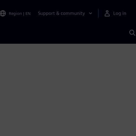
Support & community
Log in
Region
|
EN
S
w
A