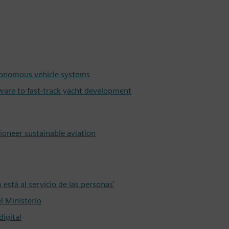
tonomous vehicle systems
ware to fast-track yacht development
ioneer sustainable aviation
 está al servicio de las personas'
l Ministerio
igital