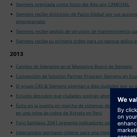
Siemens premiada como Socio del Año por CAMCHAL
Siemens recibe distinción de Pacto Global por sus accion
empresariales
Siemens recibe pedido de servicios de mantenimiento pa
Siemens recibe su primera orden para un parque eólico e
2013
Cambio de liderazgo en el Managing Board de Siemens
Convención de Solution Partner Program Siemens en Ec
El grupo C40 & Siemens premian a diez ciudades por su e
Estudio descubre que ciudades podrían ahorrar billones d
Éxito en la puesta en marcha de sistemas de accionamien
en una mina de cobre de Xstrata en Perú
Foro Santiago 2041 presenta indicadores sobre calidad de
Intercambio germano-chileno para una mejora de la edu