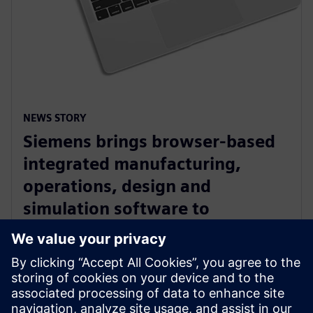
NEWS STORY
Siemens brings browser-based
integrated manufacturing,
operations, design and
simulation software to
manufacturers with Zel X
software
14 de mayo de 2024