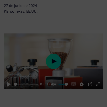
27 de junio de 2024
Plano, Texas, EE.UU.
Play
03:33
Play
Mute
Enable
Settings
PIP
Enter
captions
fulls