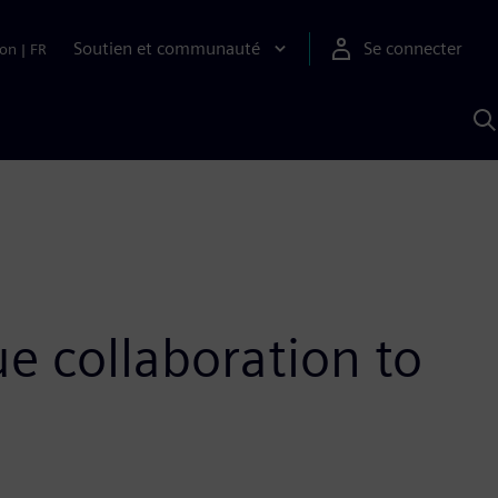
Soutien et communauté
Se connecter
ion
|
FR
R
a
S
A
 collaboration to