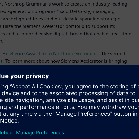
ort Northrop Grumman’s work to create an industry-leading
f next-generation programs,” said Del Costy, managing
e are delighted to extend our decade spanning strategic
ilize the Siemens Xcelerator portfolio to support its
es and a comprehensive digital thread that enables real-time
h."
ier Excellence Award from Northrop Grumman
– the second
nt
. To learn more about how Siemens Xcelerator is bringing
fense industry, visit
ace.html
s de toute taille à effectuer leur transformation numérique
forme d’entreprise Siemens Xcelerator. Les logiciels et le
nt aux entreprises d’optimiser leurs processus de
er les produits durables de demain. Des puces électroniques
 Digital Industries Software aide les entreprises à conjuguer
celerating transformation.
ommuniqué est consultable
ici
. Les autres marques