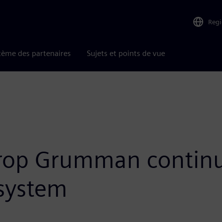
Reg
tème des partenaires
Sujets et points de vue
op Grumman continue
osystem