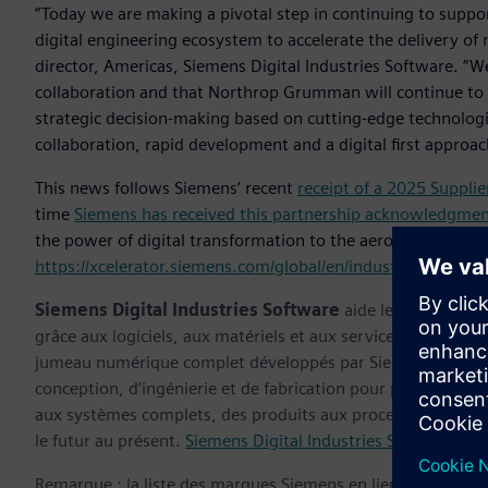
“Today we are making a pivotal step in continuing to supp
digital engineering ecosystem to accelerate the delivery o
director, Americas, Siemens Digital Industries Software. “W
collaboration and that Northrop Grumman will continue to ut
strategic decision-making based on cutting-edge technologi
collaboration, rapid development and a digital first approac
This news follows Siemens’ recent
receipt of a 2025 Suppl
time
Siemens has received this partnership acknowledgme
the power of digital transformation to the aerospace and de
https://xcelerator.siemens.com/global/en/industries/aerosp
Siemens Digital Industries Software
aide les entreprise
grâce aux logiciels, aux matériels et aux services de la plate
jumeau numérique complet développés par Siemens permette
conception, d’ingénierie et de fabrication pour pouvoir cré
aux systèmes complets, des produits aux processus, Siemens
le futur au présent.
Siemens Digital Industries Software
– Ac
Remarque : la liste des marques Siemens en lien avec ce c