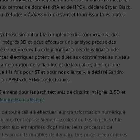
ux centres de données d’IA et de HPC », déclare Bryan Black,
au d’études «
fabless
» concevant et fournissant des plates-
synthèse simplifiant la complexité des composants, des
s intégrés 3D et peut effectuer une analyse précise des
re en œuvre des flux de planification et de validation de
nces électriques potentielles dues aux contraintes au niveau
 amélioration de la fiabilité et de la qualité, ainsi qu’une
e à la fois pour ST et pour nos clients », a déclaré Sandro
vision APMS de STMicroelectronics.
 Siemens pour les architectures de circuits intégrés 2,5D et
kaging/3d-ic-design/
s de toute taille à effectuer leur transformation numérique
forme d’entreprise Siemens Xcelerator. Les logiciels et le
nt aux entreprises d’optimiser leurs processus de
er les produits durables de demain. Des puces électroniques