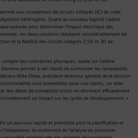
ermet aux concepteurs de circuits intégrés (IC) de créer,
intégration hétérogène. Quant au nouveau logiciel Calibre
ique avancée pour déterminer l’impact électrique des
ensemble, ces deux solutions réduisent considérablement les
on et la fiabilité des circuits intégrés 2,5D et 3D de
 compte des contraintes physiques, basée sur Calibre
C, Siemens permet à ses clients de surmonter les complexités
, déclare Mike Ellow, président-directeur général de la division
nctionnalités sont essentielles pour nos clients, car elles
er des délais de conception stricts en éliminant efficacement
aditionnellement un impact sur les cycles de développement. »
re un parcours rapide et prévisible pour la planification et
 l’interposeur, la conformité de l’analyse du protocole
la propriété intellectuelle des données de conception.