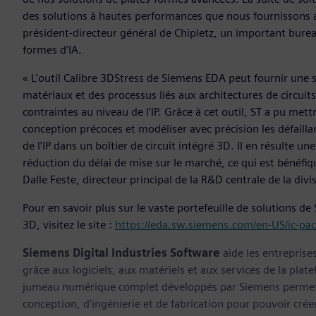
des solutions à hautes performances que nous fournissons a
président-directeur général de Chipletz, un important bure
formes d’IA.
« L’outil Calibre 3DStress de Siemens EDA peut fournir une 
matériaux et des processus liés aux architectures de circuit
contraintes au niveau de l’IP. Grâce à cet outil, ST a pu mett
conception précoces et modéliser avec précision les défailla
de l’IP dans un boîtier de circuit intégré 3D. Il en résulte une
réduction du délai de mise sur le marché, ce qui est bénéfiqu
Dalle Feste, directeur principal de la R&D centrale de la di
Pour en savoir plus sur le vaste portefeuille de solutions de
3D, visitez le site :
https://eda.sw.siemens.com/en-US/ic-pac
Siemens Digital Industries Software
aide les entreprise
grâce aux logiciels, aux matériels et aux services de la plate
jumeau numérique complet développés par Siemens permette
conception, d’ingénierie et de fabrication pour pouvoir cré