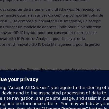
t des capacités de traitement multitâche (
multithreading
) et
formances optimales sur des conceptions comportant plus de
ator3D IC se compose d’Innovator3D IC Integrator, un cockpit
utilisant un modèle de données unifié pour la planification
’Innovator3D IC Layout, pour une conception « correcte par
novator3D IC Protocol Analyzer, pour l’analyse de la
 puce ; et d’Innovator3D IC Data Management, pour la gestion
t des puces plus fines et des températures de traitement des
e sont aperçu que les conceptions validées et testées au
cations après les refusions des boîtiers.
analyser, vérifier et déboguer avec précision et au niveau
hissement dans le contexte du boîtier des circuits intégrés
tôt dans le cycle de développement la manière dont
onnement de leurs conceptions. Cette anticipation permet non