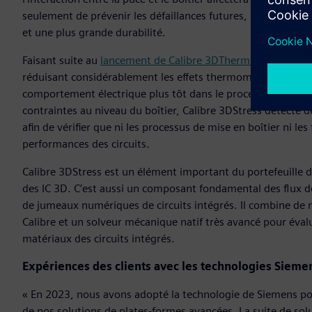
seulement de prévenir les défaillances futures, mais aussi 
et une plus grande durabilité.
Faisant suite au
lancement de Calibre 3DThermal en 2024
, 
réduisant considérablement les effets thermomécaniques et e
comportement électrique plus tôt dans le processus de conc
contraintes au niveau du boîtier, Calibre 3DStress détecte d
afin de vérifier que ni les processus de mise en boîtier ni l
performances des circuits.
Calibre 3DStress est un élément important du portefeuille d
des IC 3D. C’est aussi un composant fondamental des flux 
de jumeaux numériques de circuits intégrés. Il combine de m
Calibre et un solveur mécanique natif très avancé pour évalu
matériaux des circuits intégrés.
Expériences des clients avec les technologies Siemen
« En 2023, nous avons adopté la technologie de Siemens pou
de nos solutions de plates-formes avancées. La suite de sol