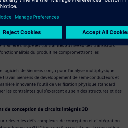
d’optimiser les conceptions pour de meilleures performances
Calibre 3DStress élargit la solution multiphysique en
n offrant une visibilité de la conception et du
eption. Contrairement aux outils qui analysent les
e manière unique les contraintes au niveau des transistors
es fonctionnalités du produit ne compromettront les
e logiciels de Siemens conçu pour l’analyse multiphysique
de travail Siemens de développement de semi-conducteurs et
anière innovante l’outil de vérification physique standard
er les contraintes qui s’exercent au sein des structures et des
s de conception de circuits intégrés 3D
r relever les défis complexes de conception et d’intégration
utions Innovator3D IC joue un rôle crucial dans la conception