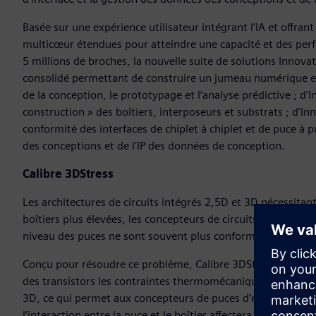
Basée sur une expérience utilisateur intégrant l’IA et offran
multicœur étendues pour atteindre une capacité et des per
5 millions de broches, la nouvelle suite de solutions Innov
consolidé permettant de construire un jumeau numérique en 
de la conception, le prototypage et l’analyse prédictive ; d
construction » des boîtiers, interposeurs et substrats ; d’In
conformité des interfaces de chiplet à chiplet et de puce à
des conceptions et de l’IP des données de conception.
Calibre 3DStress
Les architectures de circuits intégrés 2,5D et 3D nécessitan
boîtiers plus élevées, les concepteurs de circuits intégrés s
niveau des puces ne sont souvent plus conformes aux spécifi
Conçu pour résoudre ce problème, Calibre 3DStress permet d’
des transistors les contraintes thermomécaniques et le gauc
3D, ce qui permet aux concepteurs de puces d’évaluer plus 
l’interaction entre la puce et le boîtier affectera le foncti