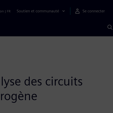
Soutien et communauté
Se connecter
ion
|
FR
R
a
S
A
lyse des circuits
érogène