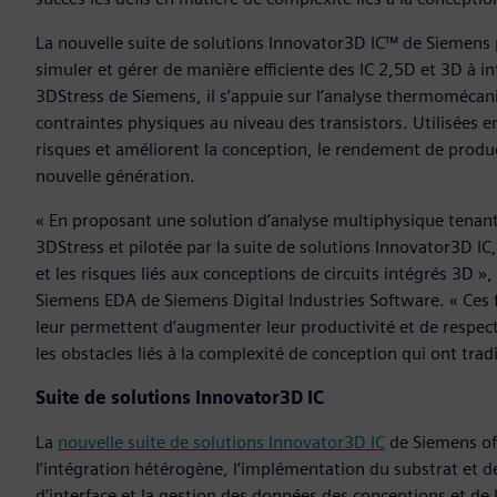
La nouvelle suite de solutions Innovator3D IC™ de Siemens p
simuler et gérer de manière efficiente des IC 2,5D et 3D à 
3DStress de Siemens, il s’appuie sur l’analyse thermomécan
contraintes physiques au niveau des transistors. Utilisées 
risques et améliorent la conception, le rendement de producti
nouvelle génération.
« En proposant une solution d’analyse multiphysique tenant
3DStress et pilotée par la suite de solutions Innovator3D I
et les risques liés aux conceptions de circuits intégrés 3D »
Siemens EDA de Siemens Digital Industries Software. « Ces fo
leur permettent d’augmenter leur productivité et de respect
les obstacles liés à la complexité de conception qui ont tr
Suite de solutions Innovator3D IC
La
nouvelle suite de solutions Innovator3D IC
de Siemens off
l’intégration hétérogène, l’implémentation du substrat et de
d’interface et la gestion des données des conceptions et de 