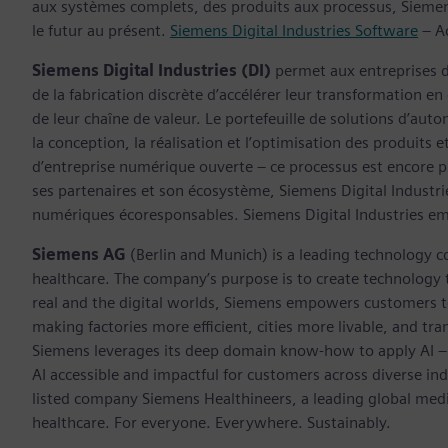
aux systèmes complets, des produits aux processus, Siemens
le futur au présent.
Siemens Digital Industries Software
– Ac
Siemens Digital Industries (DI)
permet aux entreprises de
de la fabrication discrète d’accélérer leur transformation 
de leur chaîne de valeur. Le portefeuille de solutions d’aut
la conception, la réalisation et l’optimisation des produits 
d’entreprise numérique ouverte – ce processus est encore plu
ses partenaires et son écosystème, Siemens Digital Industri
numériques écoresponsables. Siemens Digital Industries e
Siemens AG
(Berlin and Munich) is a leading technology c
healthcare. The company’s purpose is to create technology
real and the digital worlds, Siemens empowers customers to 
making factories more efficient, cities more livable, and tra
Siemens leverages its deep domain know-how to apply AI – i
AI accessible and impactful for customers across diverse ind
listed company Siemens Healthineers, a leading global med
healthcare. For everyone. Everywhere. Sustainably.