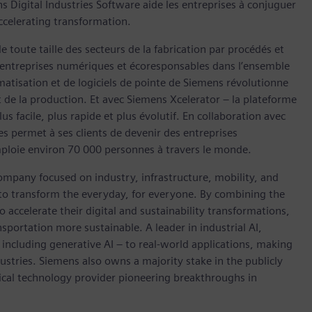
 Digital Industries Software aide les entreprises à conjuguer
celerating transformation.
 toute taille des secteurs de la fabrication par procédés et
en entreprises numériques et écoresponsables dans l’ensemble
omatisation et de logiciels de pointe de Siemens révolutionne
et de la production. Et avec Siemens Xcelerator – la plateforme
s facile, plus rapide et plus évolutif. En collaboration avec
es permet à ses clients de devenir des entreprises
mploie environ 70 000 personnes à travers le monde.
ompany focused on industry, infrastructure, mobility, and
 to transform the everyday, for everyone. By combining the
accelerate their digital and sustainability transformations,
nsportation more sustainable. A leader in industrial AI,
ncluding generative AI – to real-world applications, making
ustries. Siemens also owns a majority stake in the publicly
ical technology provider pioneering breakthroughs in