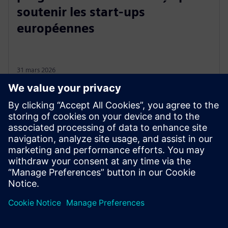
soutenir les start-ups
européennes
31 mars 2026