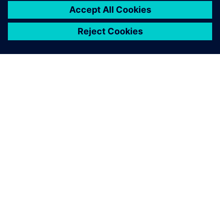
PRESS RELEASE
Siemens launches Fuse EDA AI
Agent for automation across
semiconductor, 3D IC and PCB
system workflows
16 mars 2026