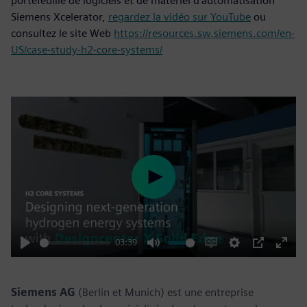
portefeuille de logiciels et de matériel d’automatisation
Siemens Xcelerator,
regardez la vidéo sur YouTube
ou
consultez le site Web
https://resources.sw.siemens.com/en-
US/case-study-h2-core-systems/
Play
03:39
Play
Mute
Enable
Settings
PIP
Enter
captions
fulls
Siemens AG
(Berlin et Munich) est une entreprise