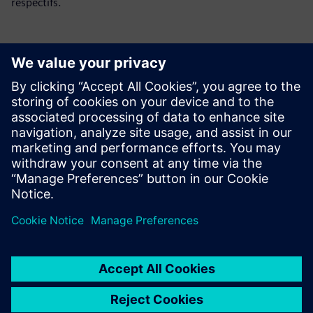
respectifs.
Contacts presse
Service RP de Siemens Digital Industries Software
E-mail : press.software.sisw@siemens.com