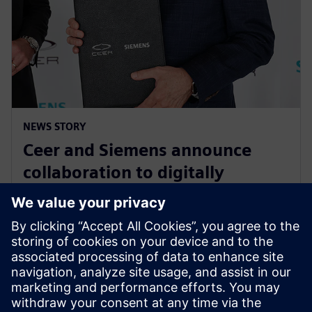
NEWS STORY
Ceer and Siemens announce
collaboration to digitally
transform the electric vehicle
development process
15 août 2023