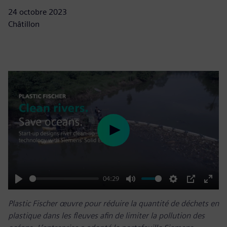
24 octobre 2023
Châtillon
Play
04:29
Play
Mute
Settings
PIP
Enter
Plastic Fischer œuvre pour réduire la quantité de déchets en
fulls
plastique dans les fleuves afin de limiter la pollution des