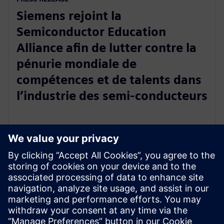
Siemens rejoint la
Semiconductor Education
Alliance afin de lutter contre la
pénurie mondiale de
compétences et de talents dans
l’industrie des semi-conducteurs
29 février 2024