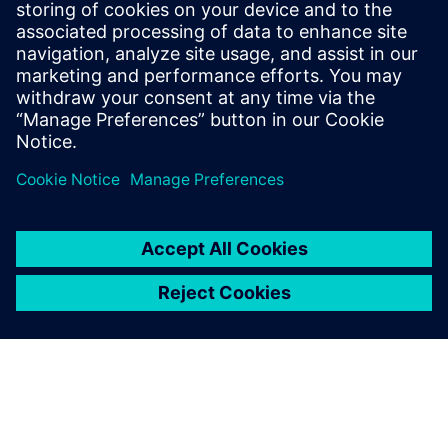
Service RP de Siemens Digital Industries Software
E-mail : press.software.sisw@siemens.com