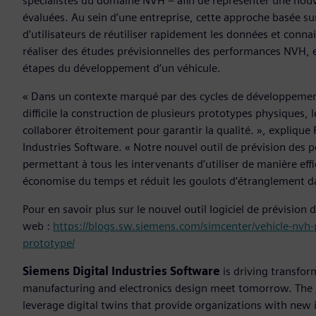
spécialistes du domaine NVH – afin de représenter une nouv
évaluées. Au sein d’une entreprise, cette approche basée su
d’utilisateurs de réutiliser rapidement les données et conna
réaliser des études prévisionnelles des performances NVH, el
étapes du développement d’un véhicule.
« Dans un contexte marqué par des cycles de développement 
difficile la construction de plusieurs prototypes physiques, 
collaborer étroitement pour garantir la qualité. », explique
Industries Software. « Notre nouvel outil de prévision des
permettant à tous les intervenants d’utiliser de manière effic
économise du temps et réduit les goulots d’étranglement dan
Pour en savoir plus sur le nouvel outil logiciel de prévision
web :
https://blogs.sw.siemens.com/simcenter/vehicle-nvh-
prototype/
Siemens Digital Industries Software
is driving transfor
manufacturing and electronics design meet tomorrow. The
leverage digital twins that provide organizations with new 