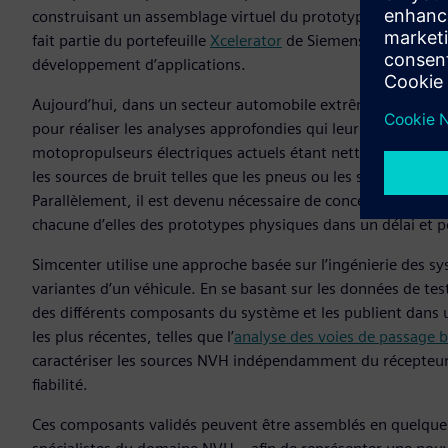
construisant un assemblage virtuel du prototype à l’aide 
fait partie du portefeuille
Xcelerator
de Siemens, qui compren
développement d’applications.
Aujourd’hui, dans un secteur automobile extrêmement dyna
pour réaliser les analyses approfondies qui leur permettron
motopropulseurs électriques actuels étant nettement moins
les sources de bruit telles que les pneus ou les systèmes aux
Parallèlement, il est devenu nécessaire de concevoir davanta
chacune d’elles des prototypes physiques dans un délai et 
Simcenter utilise une approche basée sur l’ingénierie des 
variantes d’un véhicule. En se basant sur les données de te
des différents composants du système et les publient dans 
les plus récentes, telles que l’
analyse des voies de passage 
caractériser les sources NVH indépendamment du récepteur fina
fiabilité.
Ces composants validés peuvent être assemblés en quelque