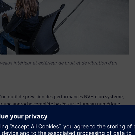
eaux intérieur et extérieur de bruit et de vibration d’un
d’un outil de prévision des performances NVH d’un système,
 sur une approche complète basée sur le jumeau numérique.
niveaux intérieur et extérieur de bruit et de vibration d’un
prototype physique à disposition. Avec cette nouvelle
 NVH complète du véhicule très tôt dans la phase de
ecter les différents composants seront détectés très tôt en