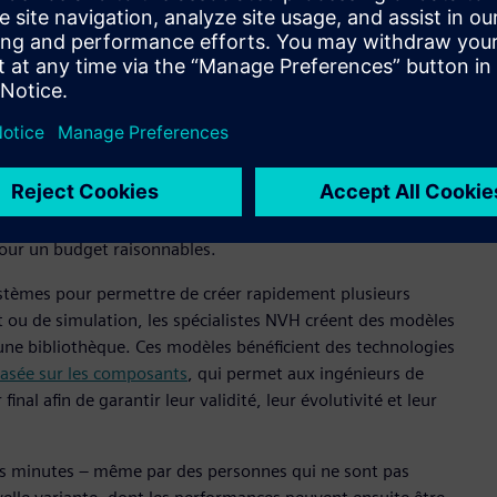
de modèles simulés et mesurés de ces composants. Simcenter
d des logiciels, des services et une plateforme de
mique, les ingénieurs NVH ont besoin d’outils nouveaux
t d’optimiser les performances des véhicules. Les groupes
 bruyants que les moteurs thermiques, ils ne masquent plus
iliaires, y compris les HVAC et les essuie-glaces.
ge de variantes, mais il est impossible de construire pour
pour un budget raisonnables.
systèmes pour permettre de créer rapidement plusieurs
st ou de simulation, les spécialistes NVH créent des modèles
une bibliothèque. Ces modèles bénéficient des technologies
basée sur les composants
, qui permet aux ingénieurs de
l afin de garantir leur validité, leur évolutivité et leur
s minutes – même par des personnes qui ne sont pas