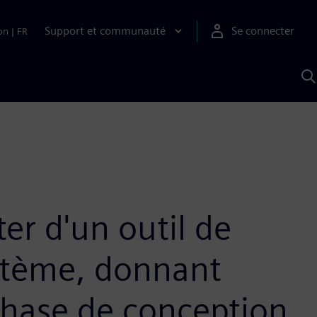
Support et communauté
Se connecter
on
|
FR
R
a
S
er d'un outil de
stème, donnant
 phase de conception