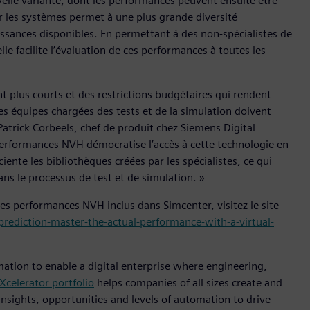
elle variante, dont les performances peuvent ensuite être
r les systèmes permet à une plus grande diversité
issances disponibles. En permettant à des non-spécialistes de
le facilite l’évaluation de ces performances à toutes les
plus courts et des restrictions budgétaires qui rendent
les équipes chargées des tests et de la simulation doivent
 Patrick Corbeels, chef de produit chez Siemens Digital
 performances NVH démocratise l’accès à cette technologie en
iente les bibliothèques créées par les spécialistes, ce qui
s le processus de test et de simulation. »
 des performances NVH inclus dans Simcenter, visitez le site
prediction-master-the-actual-performance-with-a-virtual-
mation to enable a digital enterprise where engineering,
Xcelerator portfolio
helps companies of all sizes create and
insights, opportunities and levels of automation to drive