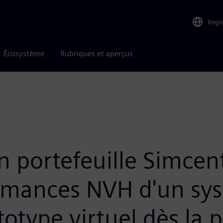
Regi
Écosystème
Rubriques et aperçus
n portefeuille Simcent
ormances NVH d'un sy
ototype virtuel dès la