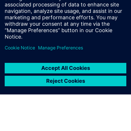
Service RP de Siemens Digital Industries Software
E-mail : press.software.sisw@siemens.com