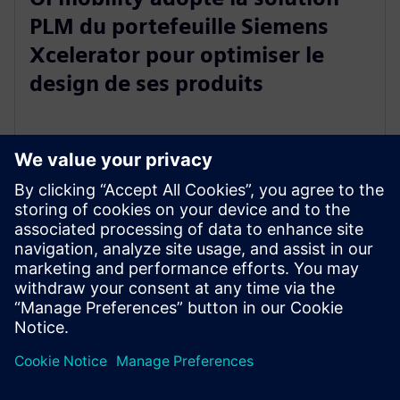
PLM du portefeuille Siemens
Xcelerator pour optimiser le
design de ses produits
12 mars 2025