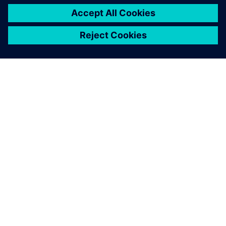
PRESS RELEASE
Siemens extends PAVE360
technology to AMD GPUs
running on Microsoft Azure
cloud