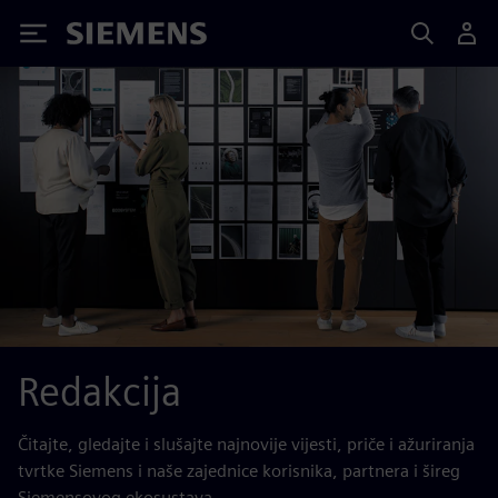
Siemens
Redakcija
Čitajte, gledajte i slušajte najnovije vijesti, priče i ažuriranja
tvrtke Siemens i naše zajednice korisnika, partnera i šireg
Siemensovog ekosustava.