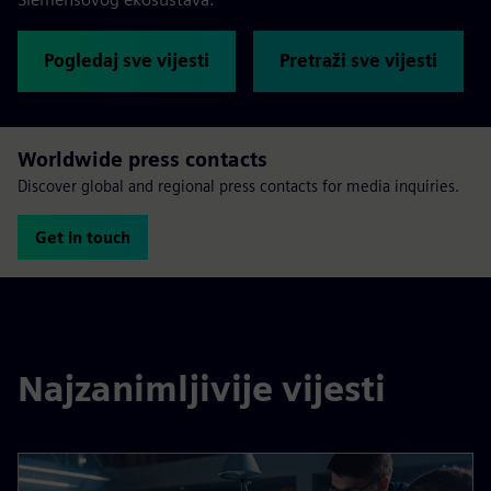
Pogledaj sve vijesti
Pretraži sve vijesti
Worldwide press contacts
Discover global and regional press contacts for media inquiries.
Get in touch
Najzanimljivije vijesti