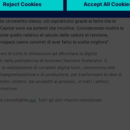
tando inoltre la sua agevole trasmissione lungo tutte le fasi
i fisici del cablaggio EWIS”, afferma John Rader,Section Lead
iglioramento del workflow ci consente di focalizzare la nostra
lo strumento stesso; ciò soprattutto grazie al fatto che le
 Capital sono sia potenti che intuitive. Considerando inoltre la
 come quello relativo al calcolo delle cadute di tensione,
rospace siamo convinti di aver fatto la scelta migliore”.
oni di tutte le dimensioni ad affrontare la digital
zi della piattaforma di business Siemens Xcelerator. Il
la realizzazione di completi digital twin, consentono alle
 ingegnerizzazione e di produzione, per trasformare le idee di
nteri sistemi, dai prodotti ai processi, in tutti i settori,
omorrow.
 è consultabile
qui
. Tutti gli altri marchi menzionati