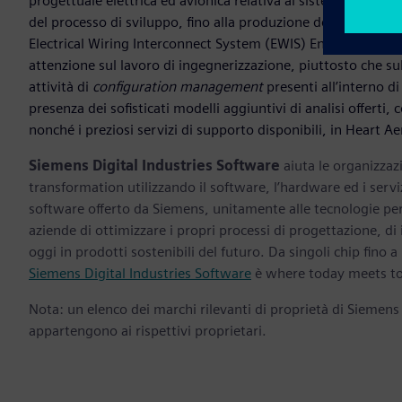
progettuale elettrica ed avionica relativa al sistema, suppor
del processo di sviluppo, fino alla produzione dei component
Electrical Wiring Interconnect System (EWIS) Engineer. “Il m
attenzione sul lavoro di ingegnerizzazione, piuttosto che sul
attività di
configuration management
presenti all’interno di
presenza dei sofisticati modelli aggiuntivi di analisi offerti,
nonché i preziosi servizi di supporto disponibili, in Heart Ae
Siemens Digital Industries Software
aiuta le organizzazi
transformation utilizzando il software, l’hardware ed i servi
software offerto da Siemens, unitamente alle tecnologie per 
aziende di ottimizzare i propri processi di progettazione, di
oggi in prodotti sostenibili del futuro. Da singoli chip fino a i
Siemens Digital Industries Software
è where today meets t
Nota: un elenco dei marchi rilevanti di proprietà di Siemens
appartengono ai rispettivi proprietari.