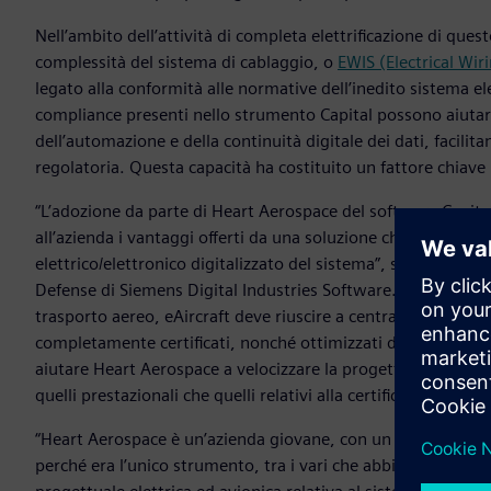
Nell’ambito dell’attività di completa elettrificazione di qu
complessità del sistema di cablaggio, o
EWIS (Electrical Wi
legato alla conformità alle normative dell’inedito sistema ele
compliance presenti nello strumento Capital possono aiutare
dell’automazione e della continuità digitale dei dati, facil
regolatoria. Questa capacità ha costituito un fattore chiave 
“L’adozione da parte di Heart Aerospace del software Capital
all’azienda i vantaggi offerti da una soluzione che consent
elettrico/elettronico digitalizzato del sistema”, sostiene An
Defense di Siemens Digital Industries Software. “Per poter
trasporto aereo, eAircraft deve riuscire a centrare onerosi obi
completamente certificati, nonché ottimizzati dal punto di v
aiutare Heart Aerospace a velocizzare la progettazione dei suo
quelli prestazionali che quelli relativi alla certificazione”.
“Heart Aerospace è un’azienda giovane, con un progetto inn
perché era l’unico strumento, tra i vari che abbiamo valuta