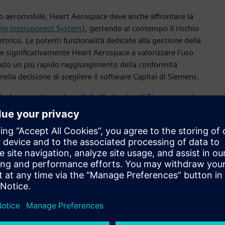
esto aeromobile, Heart Aerospace deve anche affrontare la
ring Interconnect System)
, gestendo al contempo il rischio
ttrico. Le potenti funzionalità dedicate alla gestione della
 significativamente Heart Aerospace a valorizzare l’uso
itando un più rapido raggiungimento della conformità
nella decisione di scegliere il software Capital di Siemens.
, che appartiene al portfolio Xcelerator di Siemens, assicura
e di procedere immediatamente allo sviluppo
thony Nicoli, Senior Director della Divisione Aerospace &
 competere vittoriosamente nel competitivo mercato del
ettivi prestazionali utilizzando sistemi elettrici ed elettronici
ista sia del peso che dei consumi. Siemens è entusiasta di
i velivoli, per poter soddisfare tutti i requisiti imposti, sia
ovativo. Abbiamo deciso di adottare il software Capital
to, a supportare la creazione di tutta la documentazione