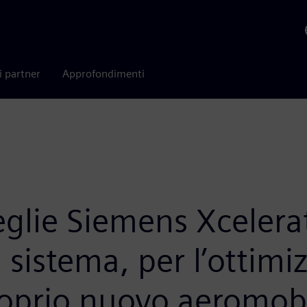
i partner
Approfondimenti
glie Siemens Xcelerat
 sistema, per l’ottimi
roprio nuovo aeromobi