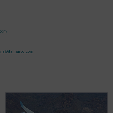
.com
nna@italmarco.com