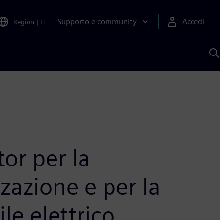
Supporto e community
Accedi
Region
|
IT
C
c
S
A
or per la
zzazione e per la
le elettrico