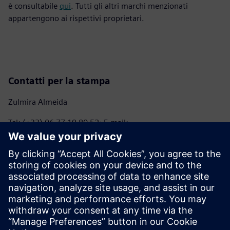
è consultabile
qui
. Tutti gli altri marchi menzionati
appartengono ai rispettivi proprietari.
Contatti per la stampa
Zulmira Almeida
Tel: (+33) 06 77 19 80 52; E-mail:
marie.almeida@siemens.com
Anna Romanelli - ITALMARCO
Tel: (+39) 02 70 10 46 45 – (+39) 347 745 04 09; E-mail:
anna@italmarco.com