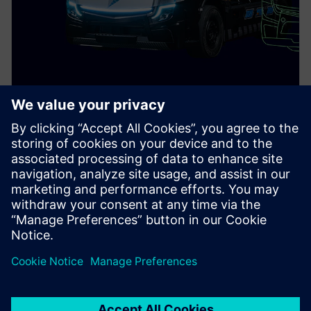
PRESS RELEASE
Daimler Truck collabora con
Siemens per la realizzazione di
una piattaforma di engineering
digitale ed integrata
28 marzo 2023