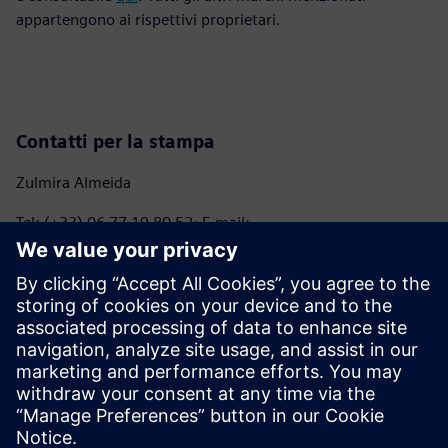
appartengono ai rispettivi proprietari.
Contatti per la stampa
Zulmira Almeida
Tel: (+33) 06 77 19 80 52; E-mail:
marie.almeida@siemens.com
Anna Romanelli - ITALMARCO
Tel: (+39) 02 70 10 46 45 – (+39) 347 745 04 09; E-mail:
anna@italmarco.com