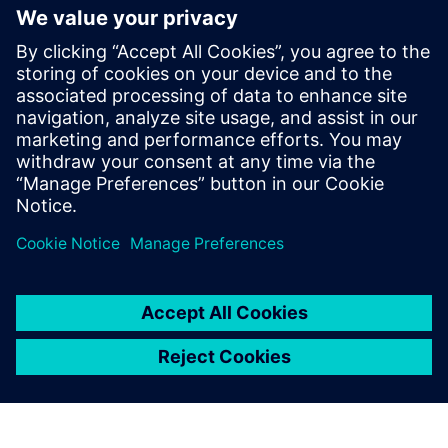
Siemens and Microsoft team up
to deliver Polarion X on Azure
2025년 11월 18일