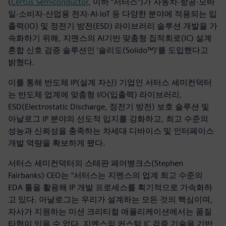
(
Certus Semiconductor
, 이하 “서터스”)가 자동차·항공·모바
일·소비자·산업용 전자·AI·IoT 등 다양한 분야에 적용되는 입
출력(IO) 및 정전기 방전(ESD) 라이브러리 솔루션 개발을 가
속화하기 위해, 지멘스의 AI기반 맞춤형 집적회로(IC) 설계
혼합 신호 검증 솔루션인 ‘솔리도(Solido™)’를 도입했다고
밝혔다.
이를 통해 반도체 IP(설계 자산) 기업인 서터스 세미컨덕터
는 반도체 업계에 맞춤형 I/O(입출력) 라이브러리,
ESD(Electrostatic Discharge, 정전기 방전) 보호 솔루션 및
아날로그 IP 분야의 선도적 입지를 강화하고, 최고 수준의
성능과 신뢰성을 충족하는 차세대 디바이스 및 인터페이스
개발 역량을 확보하게 됐다.
서터스 세미컨덕터의 스테판 페어뱅크스(Stephen
Fairbanks) CEO는 “서터스는 지멘스의 업계 최고 수준의
EDA 툴을 활용해 IP 개발 프로세스를 획기적으로 가속화하
고 있다. 아날로그는 우리가 설계하는 모든 것의 핵심이며,
자사가 지원하는 미션 크리티컬 애플리케이션에서는 품질
타협이 있을 수 없다. 지멘스의 커스텀 IC 검증 기술을 기반