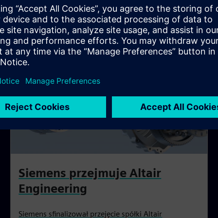
Siemens przejmuje Altair
Engineering
Siemens sfinalizował przejęcie spółki Altair