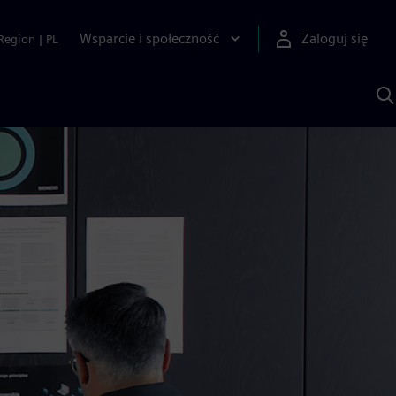
Wsparcie i społeczność
Zaloguj się
Region
|
PL
S
z
p
S
A