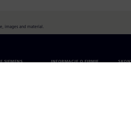
ure, images and material.
IE SIEMENS
INFORMACJE O FIRMIE
SKONT
Firma
Konta
ment
Relacje inwestorskie
Biura 
cje prasowe
Strategia