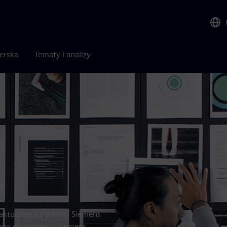
nerska
Tematy i analizy
y
 aktualizacji od firmy Siemens
zego ekosystemu Siemens.