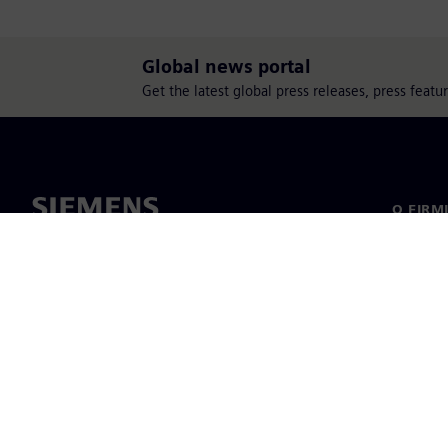
Global news portal
Get the latest global press releases, press feat
O FIRM
O nas
Manage
Informa