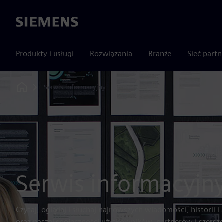
Siemens
Produkty i usługi
Rozwiązania
Branże
Sieć part
Serwis informacyjny
Home
Serwis informacyjn
Czytaj, oglądaj i słuchaj najnowszych wiadomości, historii i
oraz naszej społeczności użytkowników, partnerów i szers