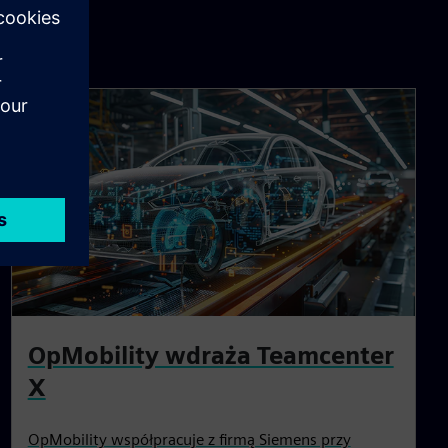
OpMobility wdraża Teamcenter
X
OpMobility współpracuje z firmą Siemens przy