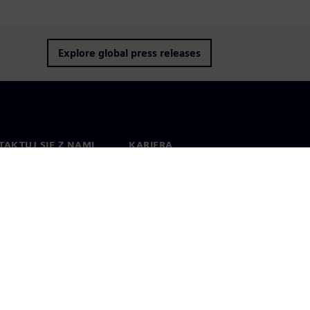
Explore global press releases
AKTUJ SIĘ Z NAMI
KARIERA
kt
Praca i kariera
na świecie
Oferty pracy