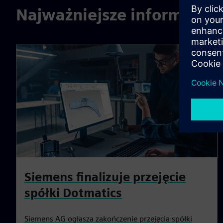
Najważniejsze informacje
Siemens finalizuje przejęcie
spółki Dotmatics
Siemens AG ogłasza zakończenie przejęcia spółki