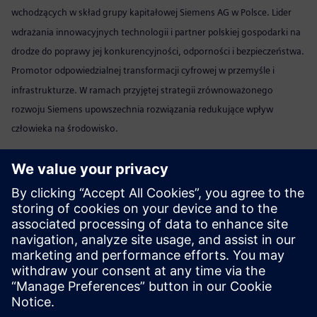
wchodzących w skład grupy kapitałowej Siemens AG w Polsce. Lider
wdrażania innowacyjnych technologii i partner polskiej gospodarki na
drodze do poprawy jej konkurencyjności, odporności i bezpieczeństwa.
Promotor odpowiedzialnej transformacji cyfrowej w przemyśle i
infrastrukturze. W ramach przyjętej strategii zrównoważonego
rozwoju Siemens upowszechnia rozwiązania redukujące wpływ
człowieka na środowisko.
Marta Benedyczak
+48 538 554 054 /
marta.benedyczak@siemens.com
www:
Siemens Polska
Linkedin:
www.linkedin.com/company/siemens
Wyślij email