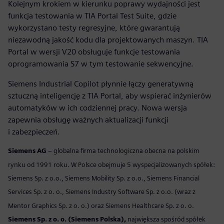
Kolejnym krokiem w kierunku poprawy wydajności jest
funkcja testowania w TIA Portal Test Suite, gdzie
wykorzystano testy regresyjne, które gwarantują
niezawodną jakość kodu dla projektowanych maszyn. TIA
Portal w wersji V20 obsługuje funkcje testowania
oprogramowania S7 w tym testowanie sekwencyjne.
Siemens Industrial Copilot płynnie łączy generatywną
sztuczną inteligencję z TIA Portal, aby wspierać inżynierów
automatyków w ich codziennej pracy. Nowa wersja
zapewnia obsługę ważnych aktualizacji funkcji
i zabezpieczeń.
Siemens AG
– globalna firma technologiczna obecna na polskim
rynku od 1991 roku. W Polsce obejmuje 5 wyspecjalizowanych spółek:
Siemens Sp. z o.o., Siemens Mobility Sp. z o.o., Siemens Financial
Services Sp. z o. o., Siemens Industry Software Sp. z o.o. (wraz z
Mentor Graphics Sp. z o. o.) oraz Siemens Healthcare Sp. z o. o.
Siemens Sp. z o. o. (Siemens Polska),
największa spośród spółek