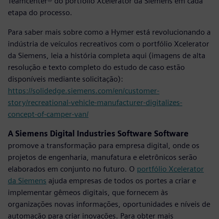
Teamcenter® do portfólio Xcelerator da Siemens em cada
etapa do processo.
Para saber mais sobre como a Hymer está revolucionando a
indústria de veículos recreativos com o portfólio Xcelerator
da Siemens, leia a história completa aqui (imagens de alta
resolução e texto completo do estudo de caso estão
disponíveis mediante solicitação):
https://solidedge.siemens.com/en/customer-
story/recreational-vehicle-manufacturer-digitalizes-
concept-of-camper-van/
A Siemens Digital Industries Software Software
promove a transformação para empresa digital, onde os
projetos de engenharia, manufatura e eletrônicos serão
elaborados em conjunto no futuro. O
portfólio Xcelerator
da Siemens
ajuda empresas de todos os portes a criar e
implementar gêmeos digitais, que fornecem às
organizações novas informações, oportunidades e níveis de
automação para criar inovações. Para obter mais