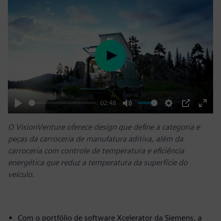
Play
02:48
Play
Mute
Settings
PIP
Enter
O VisionVenture oferece design que define a categoria e
fulls
peças da carroceria de manufatura aditiva, além da
carroceria com controle de temperatura e eficiência
energética que reduz a temperatura da superfície do
veículo.
Com o portfólio de software Xcelerator da Siemens, a