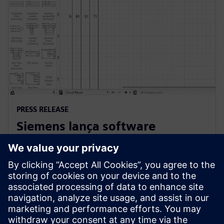
PRESS RELEASE
Siemens lança software
inovador na nuvem para
projetos elétricos
25 de outubro de 2022