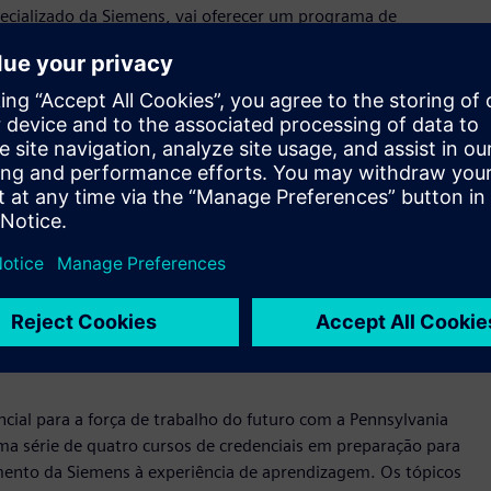
ecializado da Siemens, vai oferecer um programa de
e estarão disponíveis globalmente no
Coursera
. Os dois
Sustentabilidade e Economia Circular) e Applied Sustainability
tão disponíveis, e os outros cursos devem ser lançados ainda
lares (circular businesses), cadeias de abastecimento
e embalagens para a economia circular e alavancar a demanda
tre outros.
 o desenvolvimento de uma credencial focada na
o econômico e um planeta mais forte, resiliente e
a de Gestão de Engenharia da University of Colorado Boulder.
 experiência ao nosso conhecimento acadêmico e industrial
s o conhecimento e as habilidades para incorporem a
beneficiando tanto as empresas quanto a sociedade como um
ial para a força de trabalho do futuro com a Pennsylvania
uma série de quatro cursos de credenciais em preparação para
mento da Siemens à experiência de aprendizagem. Os tópicos