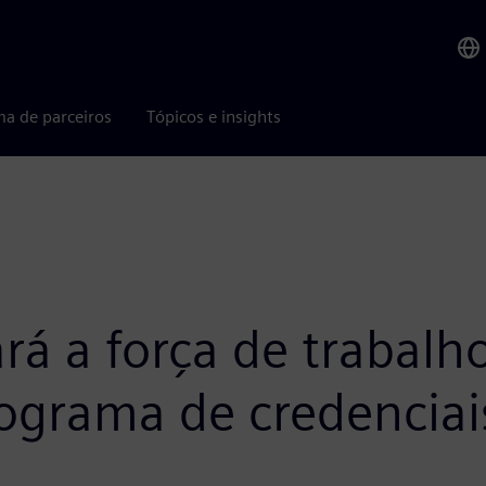
ma de parceiros
Tópicos e insights
rá a força de trabalh
ograma de credenciais