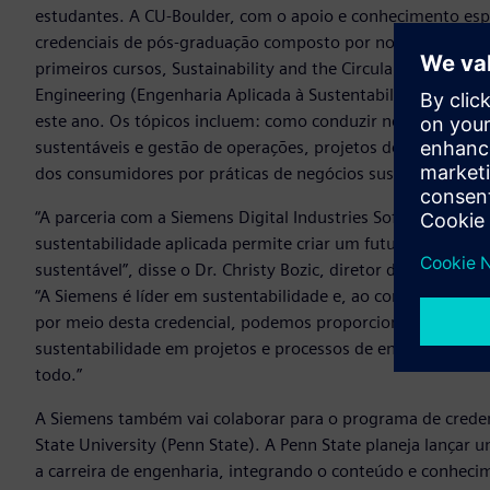
estudantes. A CU-Boulder, com o apoio e conhecimento esp
credenciais de pós-graduação composto por nove cursos qu
primeiros cursos, Sustainability and the Circular Economy (
Engineering (Engenharia Aplicada à Sustentabilidade), já es
este ano. Os tópicos incluem: como conduzir negócios circu
sustentáveis e gestão de operações, projetos de produtos 
dos consumidores por práticas de negócios sustentáveis, en
“A parceria com a Siemens Digital Industries Software para
sustentabilidade aplicada permite criar um futuro de sucess
sustentável”, disse o Dr. Christy Bozic, diretor do Program
“A Siemens é líder em sustentabilidade e, ao combinar essa
por meio desta credencial, podemos proporcionar aos aluno
sustentabilidade em projetos e processos de engenharia, 
todo.”
A Siemens também vai colaborar para o programa de credenc
State University (Penn State). A Penn State planeja lançar 
a carreira de engenharia, integrando o conteúdo e conheci