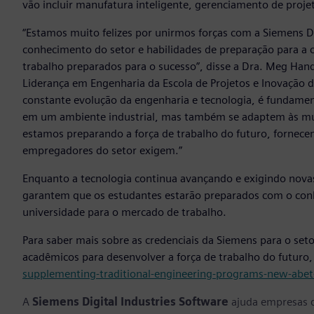
vão incluir manufatura inteligente, gerenciamento de projeto
“Estamos muito felizes por unirmos forças com a Siemens Di
conhecimento do setor e habilidades de preparação para a c
trabalho preparados para o sucesso”, disse a Dra. Meg Han
Liderança em Engenharia da Escola de Projetos e Inovação 
constante evolução da engenharia e tecnologia, é fundame
em um ambiente industrial, mas também se adaptem às mud
estamos preparando a força de trabalho do futuro, fornece
empregadores do setor exigem.”
Enquanto a tecnologia continua avançando e exigindo nov
garantem que os estudantes estarão preparados com o conh
universidade para o mercado de trabalho.
Para saber mais sobre as credenciais da Siemens para o set
acadêmicos para desenvolver a força de trabalho do futuro,
supplementing-traditional-engineering-programs-new-abet-
A
Siemens Digital Industries Software
ajuda empresas d