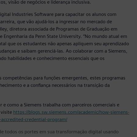
s, visão de negócios e liderança inclusiva.
gital Industries Software para capacitar os alunos com
arreira, que vão ajudá-los a ingressar no mercado de
dley, diretora associada de Programas de Graduação em
de Engenharia da Penn State University. “No mundo atual em
ntal que os estudantes não apenas apliquem seu aprendizado
anças e saibam gerenciá-las. Ao colaborar com a Siemens,
ndo habilidades e conhecimento essenciais que os
as competências para funções emergentes, estes programas
ecimento e a confiança necessários na transição da
or e como a Siemens trabalha com parceiros comerciais e
 visite
https://blogs.sw.siemens.com/academic/how-siemens-
accredited-credential-program/
e todos os portes em sua transformação digital usando