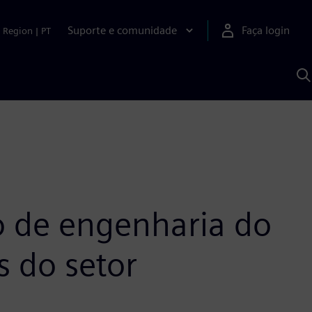
Suporte e comunidade
Faça login
Region
|
PT
P
c
S
A
o de engenharia do
 do setor