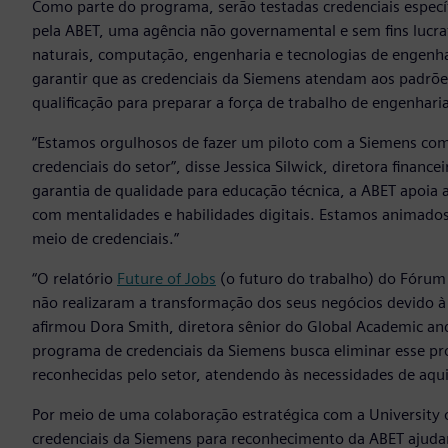
Como parte do programa, serão testadas credenciais específ
pela ABET, uma agência não governamental e sem fins lucra
naturais, computação, engenharia e tecnologias de engenha
garantir que as credenciais da Siemens atendam aos padrõe
qualificação para preparar a força de trabalho de engenhari
“Estamos orgulhosos de fazer um piloto com a Siemens com
credenciais do setor”, disse Jessica Silwick, diretora financ
garantia de qualidade para educação técnica, a ABET apoia a
com mentalidades e habilidades digitais. Estamos animado
meio de credenciais.”
“O relatório
Future of Jobs
(o futuro do trabalho) do Fóru
não realizaram a transformação dos seus negócios devido à 
afirmou Dora Smith, diretora sênior do Global Academic an
programa de credenciais da Siemens busca eliminar esse pro
reconhecidas pelo setor, atendendo às necessidades de aqui
Por meio de uma colaboração estratégica com a University o
credenciais da Siemens para reconhecimento da ABET ajuda