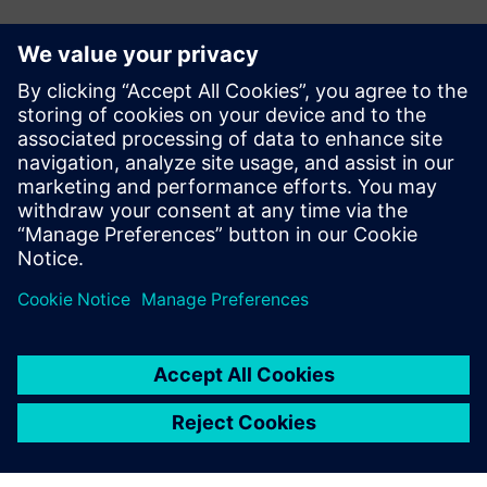
Contatos para imprensa
Siemens Digital Industries Software PR Team
Email: press.software.sisw@siemens.com