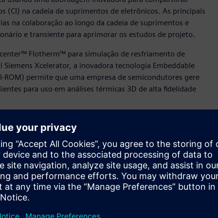
s (CI) na cadeia de suprimentos de eletrônicos. As principais
rias na colaboração ao longo da cadeia de suprimentos e
onário e transiente para aprimorar os estudos de projeto.
imcenter™ Flotherm™ para simulação de resfriamento de
ial Siemens Xcelerator, a inovadora tecnologia Embeddable
CI-ROM) permite que uma empresa de semicondutores gere
entes para uso em análises térmicas 3D de alta fidelidade
rica (fabless) e líder no desenvolvimento de sistemas em
e entretenimento doméstico, de conectividade e Internet das
umentar a eficiência de sua colaboração com os clientes. “A
partilhar os nossos modelos térmicos com os clientes. Ela
nfidencialidade, baixa taxa de erros e adequação para
my Lin, gerente técnico da MediaTek Inc.
 de dissipação de calor que devem ser resolvidos durante o
 pela miniaturização de pacotes de semicondutores e sistemas