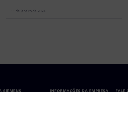
11 de janeiro de 2024
A SIEMENS
INFORMAÇÕES DA EMPRESA
FALE
ós
Empresa
Conta
ça
Relações com investidores
Escri
s e imprensa
Estratégia