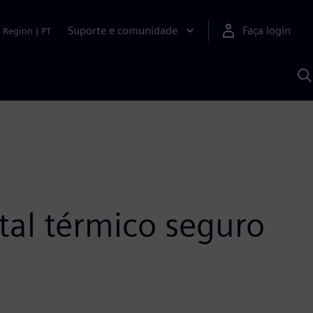
Suporte e comunidade
Faça login
Region
|
PT
P
c
S
A
tal térmico seguro