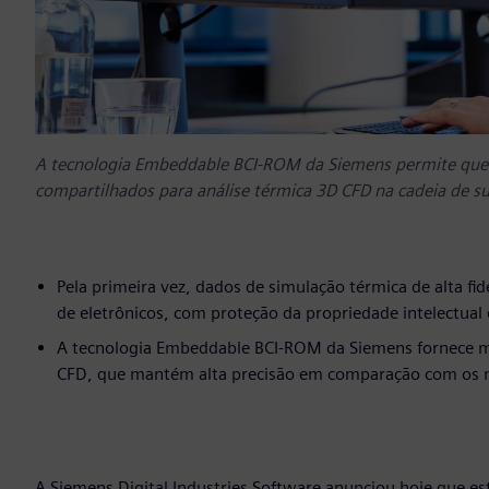
A tecnologia Embeddable BCI-ROM da Siemens permite que m
compartilhados para análise térmica 3D CFD na cadeia de s
Pela primeira vez, dados de simulação térmica de alta f
de eletrônicos, com proteção da propriedade intelectual
A tecnologia Embeddable BCI-ROM da Siemens fornece m
CFD, que mantém alta precisão em comparação com os mo
A Siemens Digital Industries Software anunciou hoje que 