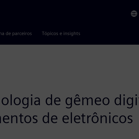
ma de parceiros
Tópicos e insights
nologia de gêmeo digi
entos de eletrônicos