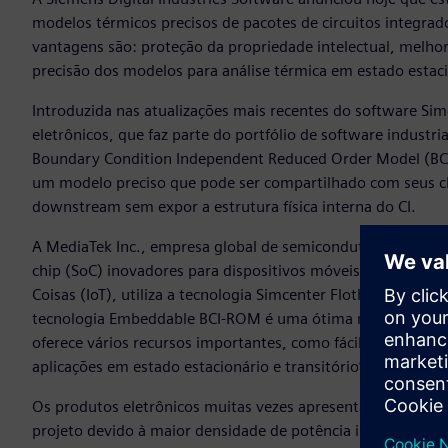
modelos térmicos precisos de pacotes de circuitos integrado
vantagens são: proteção da propriedade intelectual, melho
precisão dos modelos para análise térmica em estado estaci
Introduzida nas atualizações mais recentes do software S
eletrônicos, que faz parte do portfólio de software industr
Boundary Condition Independent Reduced Order Model (B
um modelo preciso que pode ser compartilhado com seus cli
downstream sem expor a estrutura física interna do CI.
A MediaTek Inc., empresa global de semicondutores sem fáb
chip (SoC) inovadores para dispositivos móveis, produtos d
Coisas (IoT), utiliza a tecnologia Simcenter Flotherm para a
tecnologia Embeddable BCI-ROM é uma ótima maneira de com
oferece vários recursos importantes, como fácil geração, co
aplicações em estado estacionário e transitório”, disse Jim
Os produtos eletrônicos muitas vezes apresentam problemas
projeto devido à maior densidade de potência influenciada