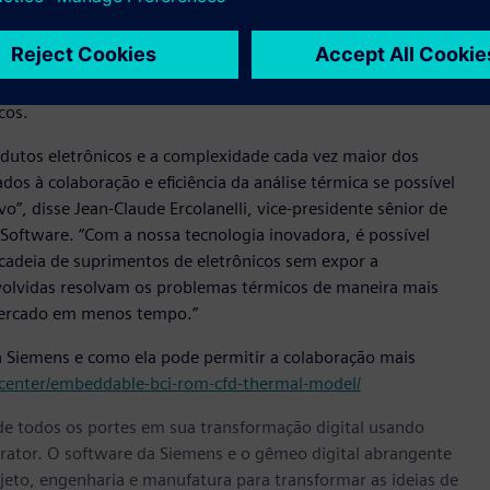
e processamento. Com isso, cresce a necessidade de modelos
 projeto de gerenciamento térmico. Cada vez mais, as
ou projetos baseados em chiplet, apresentam desafios
 simulação térmica 3D durante o seu desenvolvimento e
cos.
dutos eletrônicos e a complexidade cada vez maior dos
os à colaboração e eficiência da análise térmica se possível
”, disse Jean-Claude Ercolanelli, vice-presidente sênior de
 Software. “Com a nossa tecnologia inovadora, é possível
cadeia de suprimentos de eletrônicos sem expor a
nvolvidas resolvam os problemas térmicos de maneira mais
mercado em menos tempo.”
 Siemens e como ela pode permitir a colaboração mais
center/embeddable-bci-rom-cfd-thermal-model/
e todos os portes em sua transformação digital usando
rator. O software da Siemens e o gêmeo digital abrangente
eto, engenharia e manufatura para transformar as ideias de