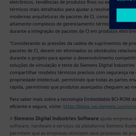
eletrônicos, tendências de produtos finos ou exigências d
térmicos mais detalhados para ajudar a resolver tarefas do
modernas arquiteturas de pacotes de CI, como 2,5D, 3D IC 
altamente complexos de gerenciamento térmico que exigem
durante a integração de pacotes de CI em produtos eletrôni
“Considerando as pressões da cadeia de suprimentos de pro
pacotes de CI, devem ser eliminados os obstáculos relacionad
durante o projeto para apoiar o desenvolvimento competitivo
soluções de simulação e teste da Siemens Digital Industries
compartilhar modelos térmicos precisos com segurança na 
propriedade intelectual, permitindo que todas as partes e
rápida, permitindo que produtos avançados cheguem ao 
Para saber mais sobre a tecnologia Embeddable BCI-ROM da
eficiente e segura, visite:
https://blogs.sw.siemens.com/sim
A
Siemens Digital Industries Software
ajuda empresas d
software, hardware e serviços da plataforma Siemens Xcele
permitem que as empresas otimizem seus processos de proj