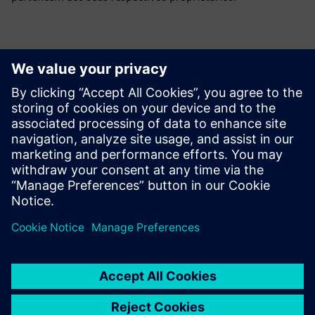
Contatos para imprensa
Siemens Digital Industries Software PR Team
Email: press.software.sisw@siemens.com