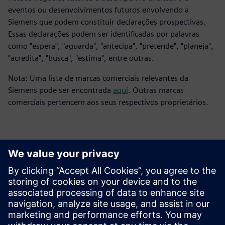
eventos ou desenvolvimentos futuros envolvendo a
Siemens que podem constituir declarações prospectivas.
Essas declarações podem ser identificadas por palavras
como "espera", "aguarda", "antecipa", "pretende", "planeja",
"acredita", "busca", "estima", entre outras.
Nota: Uma lista de marcas comerciais relevantes da
Siemens pode ser encontrada
aqui
. Outras marcas
comerciais pertencem aos seus respectivos proprietários.
Contatos para imprensa
Siemens Digital Industries Software PR Team
Email: press.software.sisw@siemens.com