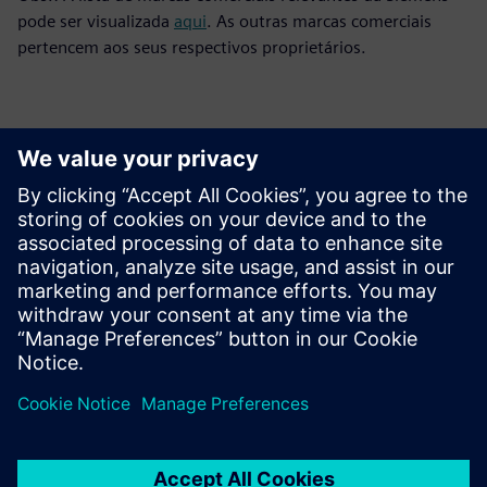
pode ser visualizada
aqui
. As outras marcas comerciais
pertencem aos seus respectivos proprietários.
Contatos para imprensa
Siemens Digital Industries Software PR Team
Email: press.software.sisw@siemens.com