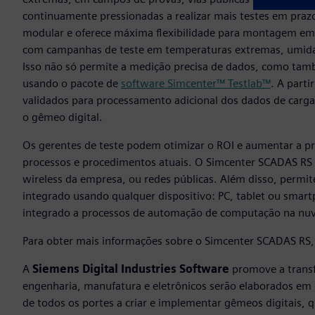
continuamente pressionadas a realizar mais testes em pra
modular e oferece máxima flexibilidade para montagem em
com campanhas de teste em temperaturas extremas, umidade
Isso não só permite a medição precisa de dados, como tamb
usando o pacote de
software Simcenter™ Testlab™
. A part
validados para processamento adicional dos dados de carga
o gêmeo digital.
Os gerentes de teste podem otimizar o ROI e aumentar a p
processos e procedimentos atuais. O Simcenter SCADAS RS p
wireless da empresa, ou redes públicas. Além disso, permit
integrado usando qualquer dispositivo: PC, tablet ou smart
integrado a processos de automação de computação na nuv
Para obter mais informações sobre o Simcenter SCADAS RS,
A
Siemens Digital Industries Software
promove a transf
engenharia, manufatura e eletrônicos serão elaborados em
de todos os portes a criar e implementar gêmeos digitais,