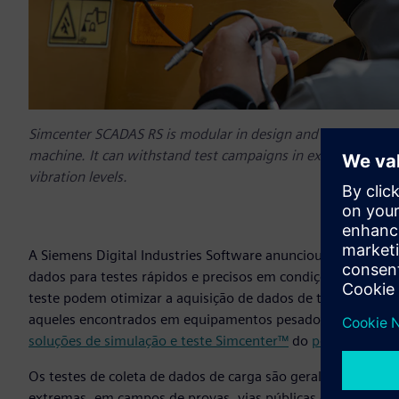
Simcenter SCADAS RS is modular in design and offers maxim
machine. It can withstand test campaigns in extreme temp
vibration levels.
A Siemens Digital Industries Software anunciou o
hardware
dados para testes rápidos e precisos em condições severas
teste podem otimizar a aquisição de dados de teste e o 
aqueles encontrados em equipamentos pesados e indústrias 
soluções de simulação e teste Simcenter™
do
portfólio Xce
Os testes de coleta de dados de carga são geralmente real
extremas, em campos de provas, vias públicas ou áreas rem