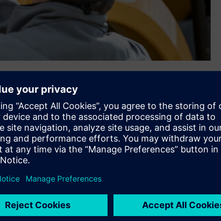
um flexibility in how it may be mounted on any vehicle or
eratures, moisture, mud and dust, and high shock and
 Simcenter™ SCADAS™ RS
, seu novo sistema de aquisição de
. Com o Simcenter SCADAS RS, engenheiros e gerentes de
desempenho de medições em ambientes extremos, como
de transporte. É a mais recente inclusão no
software de
lerator™
de software e serviços integrados da Siemens.
izados em protótipos pequenos e grandes sob condições
otas. Além disso, as equipes de teste e medição são