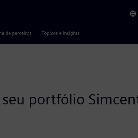
ma de parceiros
Tópicos e insights
seu portfólio Simcent