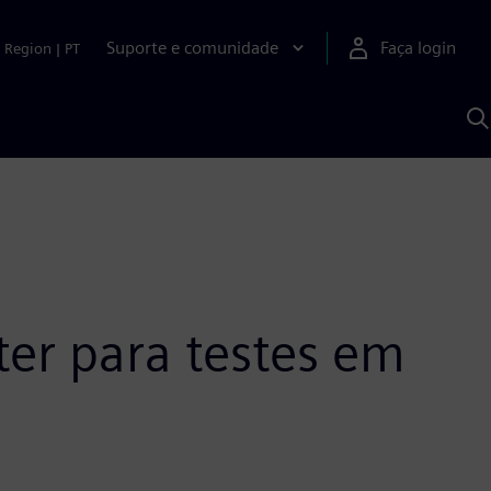
Suporte e comunidade
Faça login
Region
|
PT
P
c
S
A
er para testes em