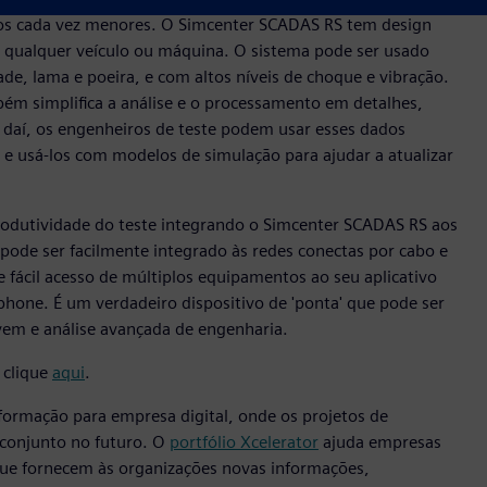
zos cada vez menores. O Simcenter SCADAS RS tem design
 qualquer veículo ou máquina. O sistema pode ser usado
, lama e poeira, e com altos níveis de choque e vibração.
ém simplifica a análise e o processamento em detalhes,
ir daí, os engenheiros de teste podem usar esses dados
 e usá-los com modelos de simulação para ajudar a atualizar
rodutividade do teste integrando o Simcenter SCADAS RS aos
ode ser facilmente integrado às redes conectas por cabo e
e fácil acesso de múltiplos equipamentos ao seu aplicativo
phone. É um verdadeiro dispositivo de 'ponta' que pode ser
em e análise avançada de engenharia.
 clique
aqui
.
ormação para empresa digital, onde os projetos de
 conjunto no futuro. O
portfólio Xcelerator
ajuda empresas
 que fornecem às organizações novas informações,