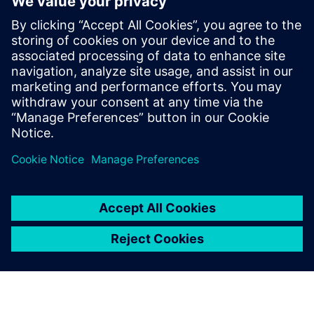
Contatos para imprensa
Siemens Digital Industries Software PR Team
Email: press.software.sisw@siemens.com