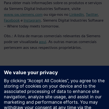
Para obter mais informações sobre os produtos e serviços
da Siemens Digital Industries Software, visite
www.sw.siemens.com
ou siga-nos no
LinkedIn
,
Twitter
,
Facebook
e
Instagram
. Siemens Digital Industries Software
– Where today meets tomorrow.
Obs.: A lista de marcas comerciais relevantes da Siemens
pode ser visualizada
aqui
. As outras marcas comerciais
pertencem aos seus respectivos proprietários.
Contatos para imprensa
Siemens Digital Industries Software PR Team
Email: press.software.sisw@siemens.com