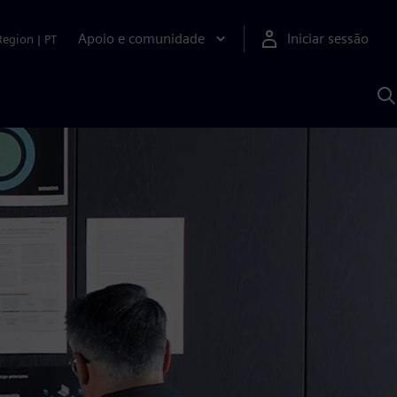
Apoio e comunidade
Iniciar sessão
Region
|
PT
P
c
d
S