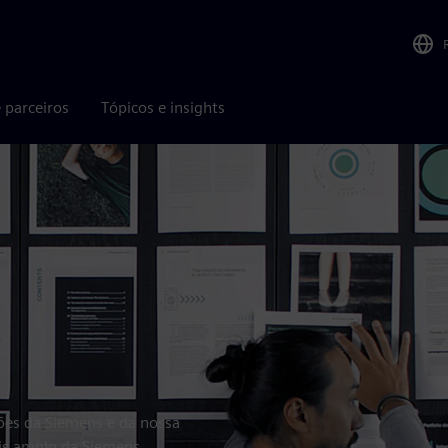
 parceiros
Tópicos e insights
ações da Siemens e da nossa
is amplo da Siemens.