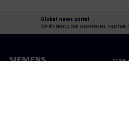
Global news portal
Get the latest global press releases, press feat
SOBRE 
Sobre n
Lideran
Notícia