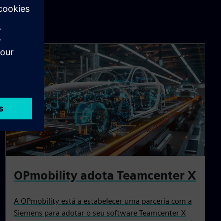
OPmobility adota Teamcenter X
A OPmobility está a estabelecer uma parceria com a
Siemens para adotar o seu software Teamcenter X