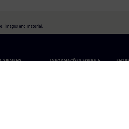
ure, images and material.
A SIEMENS
INFORMAÇÕES SOBRE A
ENTR
EMPRESA
ós
Conta
Empresa
ça
Escri
Relações com investidores
s e imprensa
Estratégia