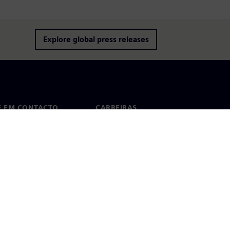
Explore global press releases
E EM CONTACTO
CARREIRAS
cto
Empregos e Carreiras
tórios em todo o mundo
Vagas disponíveis