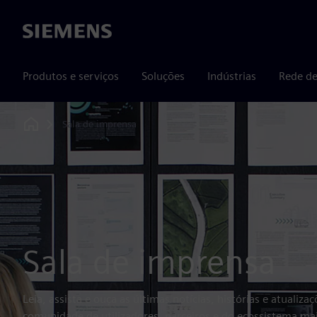
Siemens
Produtos e serviços
Soluções
Indústrias
Rede de
Sala de imprensa
Home
Sala de imprensa
Leia, assista e ouça as últimas notícias, histórias e atualiz
comunidade de utilizadores, parceiros e do ecossistema ma