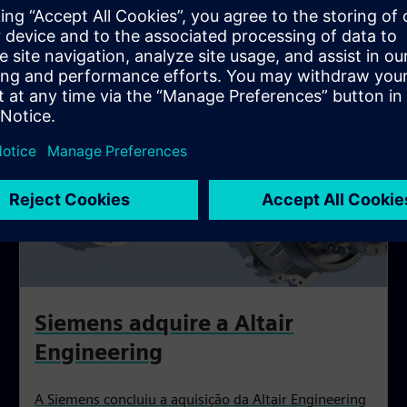
Siemens adquire a Altair
Engineering
A Siemens concluiu a aquisição da Altair Engineering