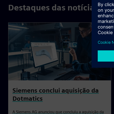
Destaques das notícias
Siemens conclui aquisição da
Dotmatics
A Siemens AG anunciou que concluiu a aquisição da