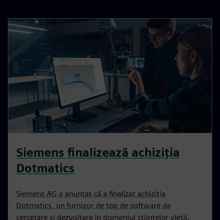
Siemens finalizează achiziția
Dotmatics
Siemens AG a anunțat că a finalizat achiziția
Dotmatics, un furnizor de top de software de
cercetare și dezvoltare în domeniul științelor vieții.