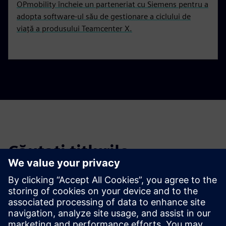
OPmobility încheie un parteneriat cu Siemens pentru a
adopta software-ul său de gestionare a ciclului de
viață a produsului Teamcenter X.
Căutați titlurile
Filtrați titlurile știrilor și comunicatelor de presă anterioare.