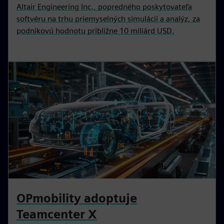
Altair Engineering Inc., popredného poskytovateľa
softvéru na trhu priemyselných simulácií a analýz, za
podnikovú hodnotu približne 10 miliárd USD.
OPmobility adoptuje
Teamcenter X