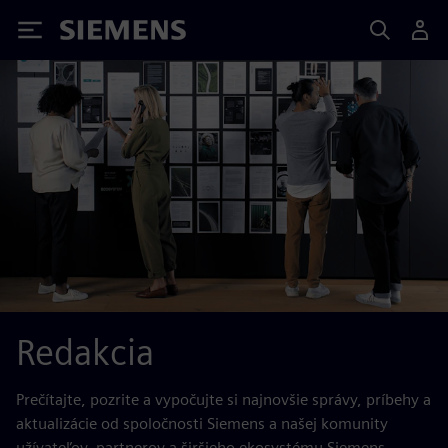
Siemens
Redakcia
Prečítajte, pozrite a vypočujte si najnovšie správy, príbehy a
aktualizácie od spoločnosti Siemens a našej komunity
užívateľov, partnerov a širšieho ekosystému Siemens.