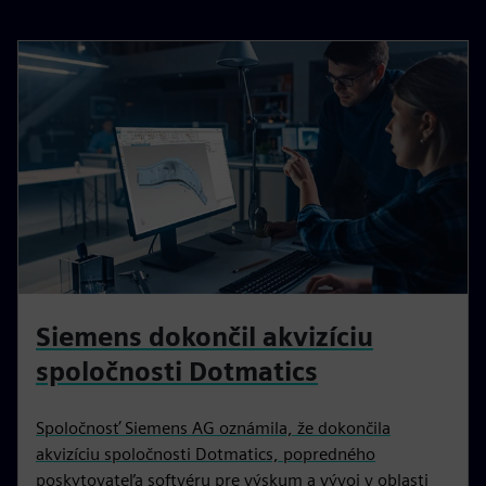
Siemens dokončil akvizíciu
spoločnosti Dotmatics
Spoločnosť Siemens AG oznámila, že dokončila
akvizíciu spoločnosti Dotmatics, popredného
poskytovateľa softvéru pre výskum a vývoj v oblasti