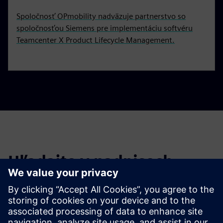
Spoločnosť OPmobility nadväzuje partnerstvo so
spoločnosťou Siemens pre implementáciu softvéru
Teamcenter X Product Lifecycle Management.
Hľadajte v nadpisoch
Filtrujte nadpisy starších správ a tlačových správ.