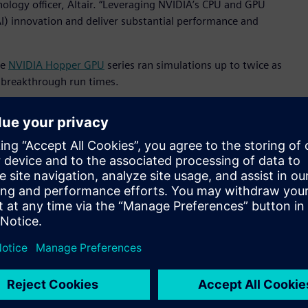
ology officer, Altair. “Leveraging NVIDIA’s CPU and GPU
I) innovation and deliver substantial performance and
he
NVIDIA Hopper GPU
series ran simulations up to twice as
e breakthrough run times.
standing collaboration to accelerate computer-aided
f CAE/EDA, quantum and HPC at NVIDIA. “Giving customers
PU and Grace Hopper Superchip architectures will empower
ltiple industries.”
n on alternative CPU and CPU-GPU architectures that help
cy and speed. The NVIDIA Grace and Grace Hopper
uting
(HPC) and AI workloads – offer performance, efficiency,
zations run simulation at scale in a power-constrained data
sing OpenRadioss, NVIDIA Grace CPUs deliver up to 2.2x
ed to their reference server configuration.