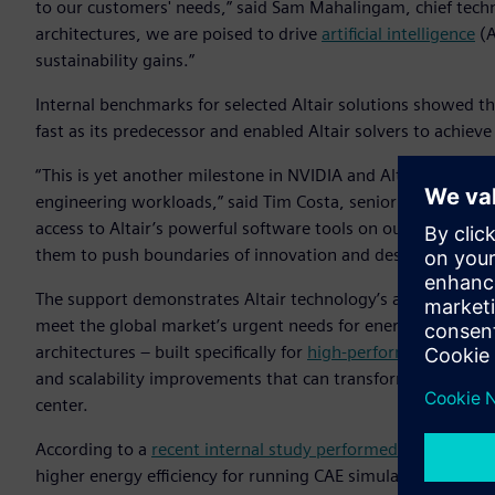
to our customers' needs,” said Sam Mahalingam, chief techn
architectures, we are poised to drive
artificial intelligence
(A
sustainability gains.”
Internal benchmarks for selected Altair solutions showed t
fast as its predecessor and enabled Altair solvers to achiev
“This is yet another milestone in NVIDIA and Altair’s long-
engineering workloads,” said Tim Costa, senior director o
access to Altair’s powerful software tools on our Grace C
them to push boundaries of innovation and design across mu
The support demonstrates Altair technology’s ability to ru
meet the global market’s urgent needs for energy efficien
architectures – built specifically for
high-performance comp
and scalability improvements that can transform how organi
center.
According to a
recent internal study performed by Lenovo
u
higher energy efficiency for running CAE simulations compar