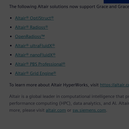
The following Altair solutions now support Grace and Grace
Altair® OptiStruct®
Altair® Radioss®
OpenRadioss™
Altair® ultraFluidX®
Altair® nanoFluidX®
Altair® PBS Professional®
Altair® Grid Engine®
To learn more about Altair HyperWorks, visit
https://altair
Altair is a global leader in computational intelligence that 
performance computing (HPC), data analytics, and AI. Altair 
more, please visit
altair.com
or
sw.siemens.com
.