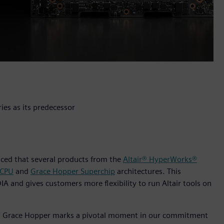
ies as its predecessor
unced that several products from the
Altair® HyperWorks®
 CPU
and
Grace Hopper Superchip
architectures. This
DIA and gives customers more flexibility to run Altair tools on
and Grace Hopper marks a pivotal moment in our commitment