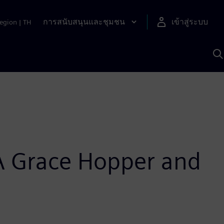
การสนับสนุนและชุมชน
เข้าสู่ระบบ
egion
|
TH
ค
ด
เ
A
IA Grace Hopper and