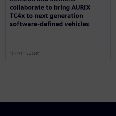
collaborate to bring AURIX
TC4x to next generation
software-defined vehicles
19 พฤศจิกายน 2567