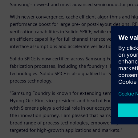
Samsung’s newest and most advanced semiconductor proce
With newer convergence, cache efficient algorithms and high 
performance boost for large pre- or post-layout designs. RF
verification capabilities in Solido SPICE, while multi-die,
an efficient capability for full channel transceiver verificati
interface assumptions and accelerate verification.
Solido SPICE is now certified across Samsung Foundry’s fin f
fabrication processes, including the foundry’s 14LPU, 14LP
technologies. Solido SPICE is also qualified for Samsung Fou
process technology.
“Samsung Foundry is known for extending semiconductor phy
Hyung-Ock Kim, vice president and head of Foundry Design
with Siemens plays a critical role in our ecosystem to help 
the innovation journey. I am pleased that Samsung Foundry 
broad range of process technologies, empowering IC develop
targeted for high-growth applications and markets.”