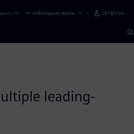
การสนับสนุนและชุมชน
เข้าสู่ระบบ
egion
|
TH
ค
ด
เ
A
ultiple leading-