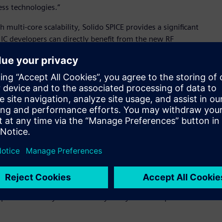
ss technologies.”
multi-core scalability, Solido SPICE provides a significant
 IC developers can directly benefit from the new RF
 2.5D, 3D and memory interface developers can now experience
on that includes equalization, which can drastically reduce
ield-effect transistor (FinFET) and gate all-around (GAA)
P, 8LPP, 5LPE, SF4P/4LPP, SF4/4LPE, SF3(3GAP), SF3P and SF2
ndry’s fully depleted-silicon on insulator (FD-SOI) 18FDS
sics to new heights with each technology transition,” said
 Technology Team, Samsung Electronics. “Our collaboration
ensure EDA verification enablement is in lock-step throughout
has certified Siemens’ newly released Solido SPICE across a
ers to robustly and accurately verify their complex ICs