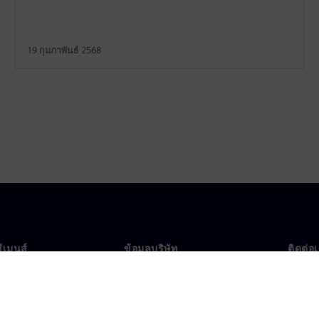
19 กุมภาพันธ์ 2568
ซีเมนส์
ข้อมูลบริษัท
ติดต่อ
บเรา
บริษัท
ติดต่อ
นผู้นำ
นักลงทุนสัมพันธ์
สำนัก