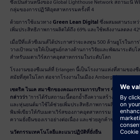
ซึ่งเป็นส่วนหนึ่งของ Global Lighthouse Network สถานะนี้ 
กลุ่มของการปฏิวัติอุตสาหกรรมครั้งที่ 4
ด้วยการใช้แนวทาง
Green Lean Digital
ซึ่งผสมผสานระหว่า
เพิ่มประสิทธิภาพการผลิตได้ถึง 69% และใช้พลังงานลดลง 42%
เมื่อปีที่แล้วซีเมนส์ได้ประกาศว่าจะลงทุน 500 ล้านยูโรในก
วางเป้าหมายให้เป็นศูนย์กลางด้านการวิจัยและพัฒนาระดั
สำหรับเมตาเวิร์สภาคอุตสาหกรรมในระดับโลก
โรงงานของซีเมนส์ที่ Erlangen นี้เป็นโรงงานแห่งที่สามของซี
สมัยที่สุดในโลก ต่อจากโรงงานในเมือง Amberg ประเทศเยอร
เซดริค ไนเค สมาชิกของคณะกรรมการบริหาร ซีเมนส์ เอจี และ
กล่าวว่า
"การได้รับสถานะนี้ตอกย้ำถึงความสร้างสรรค์ของทีม
และหุ่นยนต์มาใช้ได้ช่วยเพิ่มประสิทธิภาพการผลิตขึ้นถึง 6
พิมพ์เขียวให้กับเมตาเวิร์สของภาคอุตสาหกรรม ซึ่งการได้รั
ความยั่งยืนของเราอย่างต่อเนื่อง และช่วยลูกค้าของเราให้มีคว
นวัตกรรมเทคโนโลยีและแนวปฏิบัติที่ยั่งยืน