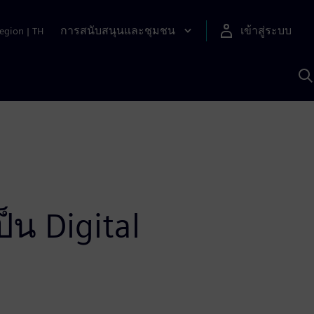
การสนับสนุนและชุมชน
เข้าสู่ระบบ
egion
|
TH
ค
ด
เ
A
็น Digital