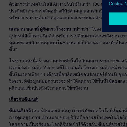
ด้วยการนำเทคโนโลยี AI มาปรับใช้ในกว่า 100 กรณีการใช้งา
ประสิทธิภาพการผลิตอย่างมีนัยสำคัญ นอกจากนี้ โรงงานยังไ
ทรัพยากรอย่างคุ้มค่าที่สุดและมีผลกระทบต่อสิ่งแวดล้อมน้อยที
สเตฟาน ชเลาส์ ผู้จัดการโรงงาน กล่าวว่า “
โรงงานของซีเมนส์ใ
อุปกรณ์อิเล็กทรอนิกส์สำหรับการเปลี่ยนผ่านด้านพลังงาน (en
ทุ่มเทของพนักงานทุกคนในช่วงหลายปีที่ผ่านมา และยังเป็นแรงจ
ขึ้น"
โรงงานแห่งนี้สร้างความประทับใจให้กับคณะกรรมการของ W
แวดล้อมการผลิต ตัวอย่างที่โดดเด่นคือโครงการผลิตเซมิคอน
ขึ้นในเวลาเพียง 11 เดือนเพื่อผลิตเซมิคอนดักเตอร์สำหรับอุ
วิเคราะห์ข้อมูลแบบครบวงจร ทำให้ลดการใช้พื้นที่ใช้สอยลง
ผลิตและเพิ่มประสิทธิภาพการใช้พลังงาน
เกี่ยวกับซีเมนส์
ซีเมนส์ เอจี
(เบอร์ลินและมิวนิค) เป็นบริษัทเทคโนโลยีชั้นนำ
การดูแลสุขภาพ เป้าหมายของบริษัทคือการสร้างเทคโนโลยีเ
โลกความเป็นจริงและโลกดิจิทัลเข้าไว้ด้วยกัน ซีเมนส์ช่วยให้ลูก