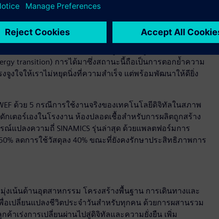
นจริง ร่วมกับเทคโนโลยีดิจิทัลทวิน โรงงานสามารถเพิ่ม
ด้นำแนวทางนวัตกรรมเพื่อลดการเกิดของเสียมาใช้ โดยมุ่งใช้
่สุด
น Erlangen มีเป้าหมายที่จะก้าวสู่การเป็นผู้นำในการผลิต
ergy transition) การได้มาซึ่งสถานะนี้ถือเป็นการตอกย้ำความ
ูงใจให้เราไม่หยุดนิ่งที่ความสำเร็จ แต่พร้อมพัฒนาให้ดียิ่ง
EF ด้วย 5 กรณีการใช้งานจริงของเทคโนโลยีดิจิทัลในสภาพ
ดักเตอร์เองในโรงงาน ห้องปลอดเชื้อสำหรับการผลิตถูกสร้าง
ปกรณ์แปลงความถี่ SINAMICS รุ่นล่าสุด ด้วยแพลตฟอร์มการ
 50% ลดการใช้วัสดุลง 40% ขณะที่ยังคงรักษาประสิทธิภาพการ
ที่มุ่งเน้นด้านอุตสาหกรรม โครงสร้างพื้นฐาน การเดินทางและ
พื่อเปลี่ยนแปลงชีวิตประจำวันสำหรับทุกคน ด้วยการผสานรวม
ค้าเร่งการเปลี่ยนผ่านไปสู่ดิจิทัลและความยั่งยืน เพิ่ม