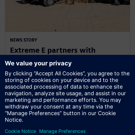
NEWS STORY
Extreme E partners with
Siemens ahead of Extreme H
launch
10 กรกฎาคม 2566