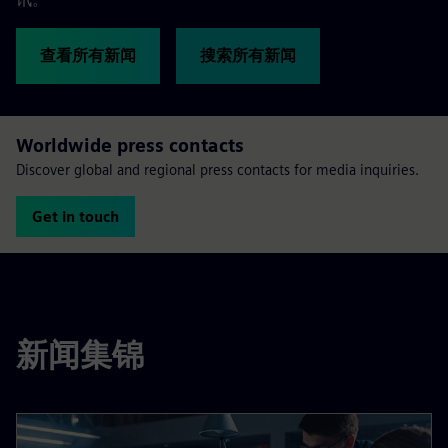
查看所有新闻
搜索所有新闻
Worldwide press contacts
Discover global and regional press contacts for media inquiries.
Get in touch
新闻集锦