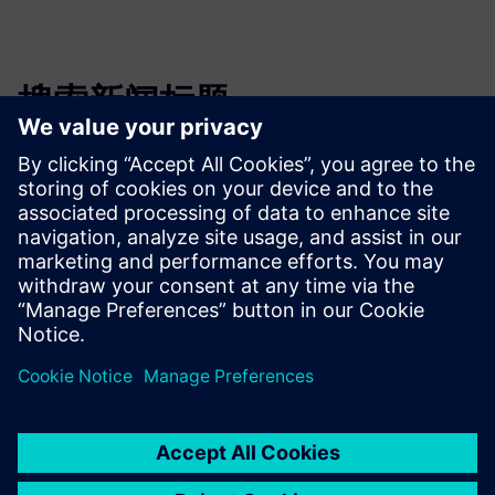
搜索新闻标题
筛选往期新闻报道和新闻稿标题。
Global news portal
Get the latest global press releases, press feature, images and
material.
Explore global press releases