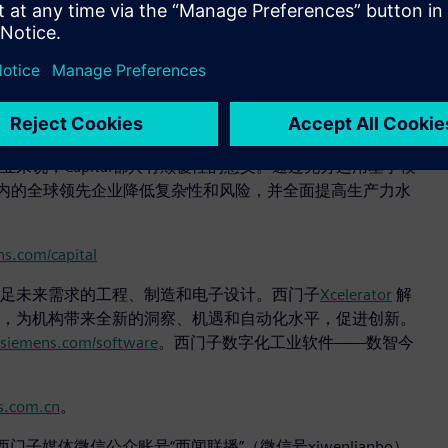
统设计和电子线束制造工程提供核心基础。
能够在高度统一的设计环境中实现协同，从而加快产品开发速度，优
增强供应链集成，最终生成架构优化的设计方案、布线和服务文
示：“Capital 能够帮助客户在电气领域实现数字连续性，缩短开发
说，Capital都具有颠覆性的意义。通过充分运用基于模
Airbus在内的全球领先企业降低复杂性和风险，并全面提高生产力水
s.com/capital
满足未来需求的工程、制造和电子设计。西门子
Xcelerator
解
，为机构带来全新的洞察、机遇和自动化水平，促进创新。
siemens.com/software
。西门子数字化工业软件——数智今
.com.cn
。
门子媒体微信公众账号“西闻联播”（微信号xiwenlianbo）。