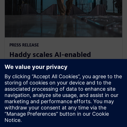
PRESS RELEASE
Haddy scales AI-enabled
adaptative microfactories with
Siemens Xcelerator
2026年6月1日