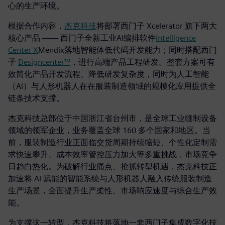
心的生产环境。
根据合作内容，
杰克科技
将部署西门子 Xcelerator 旗下两大
核心产品 —— 西门子全新工业AI编排软件
Intelligence
Center X
Mendix落地智能体低代码开发能力；同时搭配西门
子
Designcenter™
，进行高端产品工程研发。整套方案可有
效简化产品开发流程、降低研发复杂度，同时为人工智能
（AI）与人形机器人在在服装制造领域的规模化应用提供全
链条技术支撑。
杰克科技总部位于中国浙江省台州市，是全球工业缝制设备
领域的领军企业，业务覆盖全球 160 多个国家和地区。当
前，服装制造行业正面临交货周期持续缩短、个性化定制需
求快速攀升、成本效率管控压力加大等多重挑战，市场竞争
日趋白热化。为破解行业痛点、抢抓转型机遇，杰克科技正
加速将 AI 赋能的智能系统与人形机器人融入传统服装制造
生产场景，全面提升生产柔性、市场响应速度与综合生产效
能。
为支撑这一转型，杰克科技将落地一套西门子集成数字化技