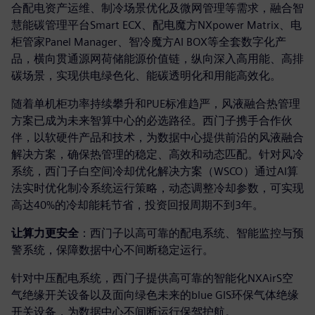
合配电资产运维、制冷场景优化及微网管理等需求，融合智
慧能碳管理平台Smart ECX、配电魔方NXpower Matrix、电
柜管家Panel Manager、智冷魔方AI BOX等全套数字化产
品，横向贯通源网荷储能源价值链，纵向深入高用能、高排
碳场景，实现供电绿色化、能碳透明化和用能高效化。
随着单机柜功率持续攀升和PUE标准趋严，风液融合热管理
方案已成为未来智算中心的必选路径。西门子携手合作伙
伴，以软硬件产品和技术，为数据中心提供前沿的风液融合
解决方案，确保热管理的稳定、高效和动态匹配。针对风冷
系统，西门子白空间冷却优化解决方案（WSCO）通过AI算
法实时优化制冷系统运行策略，动态调整冷却参数，可实现
高达40%的冷却能耗节省，投资回报周期不到3年。
让算力更安全
：西门子以高可靠的配电系统、智能监控与预
警系统，保障数据中心不间断稳定运行。
针对中压配电系统，西门子提供高可靠的智能化NXAirS空
气绝缘开关设备以及面向绿色未来的blue GIS环保气体绝缘
开关设备，为数据中心不间断运行保驾护航。