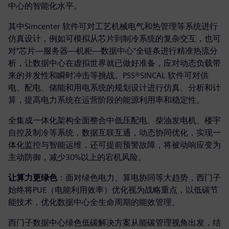
中心的智能化水平。
其中Simcenter 软件可对工艺机械电气和热管理等系统进行
仿真设计，例如可模拟从芯片到制冷系统的复杂交互，也可
对“芯片—服务器—机柜—数据中心”全链条进行精准热流分
析，让数据中心在虚拟世界就已做好准备，应对动态负载带
来的并发性和瞬时冲击等挑战。PSS®SINCAL 软件可对供
电、配电、储能和用电系统的规划设计进行仿真、分析和计
算，提高电力系统在运营阶段的能源利用率和稳定性。
全集成一体化架构全面整合中低压配电、柴油发电机、楼宇
自控及制冷等系统，数据互联互通，动态协同优化，实现一
体化监控与智能运维，还可提前预警故障，将被动响应变为
主动防御，减少30%以上的宕机风险。
让算力更绿色
：面对绿色电力、算电协同等大趋势，西门子
始终将PUE（电能利用效率）优化视为战略重点，以低碳节
能技术，优化数据中心全生命周期的能效管理。
西门子数据中心绿色低碳解决方案从能碳管理视角出发，结