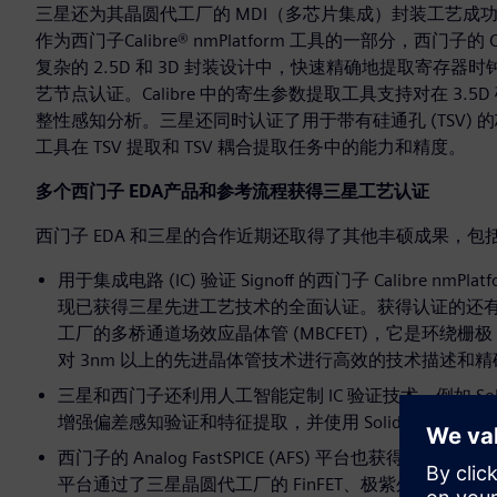
三星还为其晶圆代工厂的 MDI（多芯片集成）封装工艺成功评
作为西门子Calibre® nmPlatform 工具的一部分，西门子的 Cal
复杂的 2.5D 和 3D 封装设计中，快速精确地提取寄
艺节点认证。Calibre 中的寄生参数提取工具支持对在 3.
整性感知分析。三星还同时认证了用于带有硅通孔 (TSV) 的芯
工具在 TSV 提取和 TSV 耦合提取任务中的能力和精度。
多个西门子 EDA产品和参考流程获得三星工艺认证
西门子 EDA 和三星的合作近期还取得了其他丰硕成果，包
用于集成电路 (IC) 验证 Signoff 的西门子 Calibre nmPla
现已获得三星先进工艺技术的全面认证。获得认证的还有西门子
工厂的多桥通道场效应晶体管 (MBCFET)，它是环绕栅
对 3nm 以上的先进晶体管技术进行高效的技术描述和
三星和西门子还利用人工智能定制 IC 验证技术，例如 Solido™ 
增强偏差感知验证和特征提取，并使用 Solido™ Crossche
西门子的 Analog FastSPICE (AFS) 平台也获得了
平台通过了三星晶圆代工厂的 FinFET、极紫外 (EUV) 和 