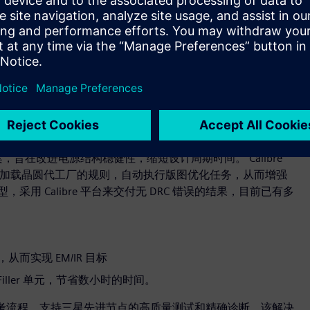
8FDS 工艺技术的认证。有了这些认证，双方的共同客户能够使用西
高性能。
作，围绕开放模型接口(OMI) 进行开发。OMI是用于老化建模和
提供支持，覆盖三星晶圆代工厂从 14nm 到 2nm 的工艺制
圆代工厂的 SF3P 工艺节点的数字实现。经过此项认证后，将
认证的技术，设计 SF3P 工艺节点的项目，且与西门子的
三星晶圆代工厂GAA 工艺技术平台的所有设计规则和功能。
在改进电源结构稳健性，缩短设计周期时间。 Calibre
一部分，能够加载晶圆代工厂的规则，自动执行版图优化任务，从而增强
使用模型，采用 Calibre 平台来交付无 DRC 错误的结果，目前已有多
而实现 EM/IR 目标
Filler 单元，节省数小时的时间。
参考流程，支持三星先进节点的高质量测试和精确诊断。该解决