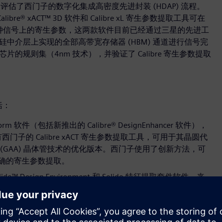
估了西门子的数字化集成高密度先进封装 (HDAP) 流程。
ibre® xACT™ 3D 软件和 Calibre xL 寄生参数提取工具可在
存器时钟信号上的寄生参数，这两款软件目前已经通过三星的先进工
5D 硅中介层上实现的全部高带宽存储器 (HBM) 通道进行信号完
片的规则集（4nm 技术），并验证了 Calibre 寄生参数提取
括：
tform 软件（包括新推出的 Calibre® DesignEnhancer 软件），
的 Calibre xACT 寄生参数提取工具，可用于其晶圆代
极 (GAA) 晶体管技术的优化版本。西门子使用了创新方法，可
精确的寄生参数提取。
Design Environment 和 Solido 特征提取套件软件，来
ck™ 软件全面保证 IP 质量。
认证，可用于三星晶圆代工厂的先进工艺，实现 SPICE 精确应用。AFS
GAA 制造工艺（SF4X、SF3P、SF2）的认证。AFS 目前还通过