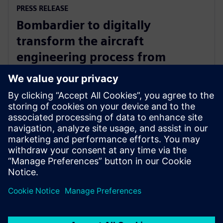
PRESS RELEASE
Bombardier to digitally
transform the aircraft
engineering process from
concept through to production
with Siemens Xcelerator
2025年4月17日