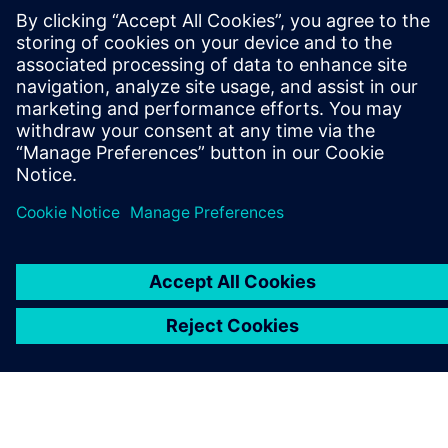
PRESS RELEASE
Solid Edge 2024 renforce les
fonctionnalités de conception
assistée par l’IA de Siemens
Xcelerator