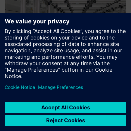
PRESS RELEASE
Gotion High-tech selects