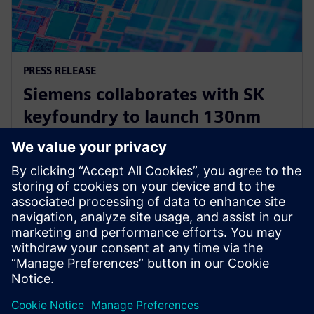
PRESS RELEASE
Siemens collaborates with SK
keyfoundry to launch 130nm
automotive power
semiconductor Calibre PERC PDK
15 กรกฎาคม 2568