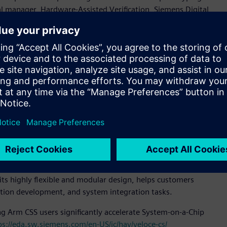
al manager, Hardware-Assisted Verification, Siemens Digital
 the varied challenges faced by hardware, software, and
ives us a strong foundation for gauging their needs and the
.”
 configuration that is fully compliant with modern datacenter
tion, superior cooling, and compact footprint. Veloce
onal user flexibility.
ins fast full visibility debug, and scales from 40 million
device (PCD) technology is an emulation solution suite
CD technology integrates Arm Compliance Suite (ACS), PCIe
environment enabled by Veloce Protocol Analyzer.
are prototyping solution, scaling from one FPGA (VP 1902)
its highly flexible and modular design, helps customers
ation development, and system integration tasks.
ng Arm CSS users significantly accelerate System-on-a-Chip
ps://eda.sw.siemens.com/en-US/ic/hav/veloce-cs/