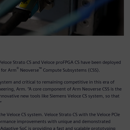
 Veloce Strato CS and Veloce proFPGA CS have been deployed
®
™
w for Arm
Neoverse
Compute Subsystems (CSS).
ystem and critical to remaining competitive in this era of
ineering, Arm. “A core component of Arm Neoverse CSS is the
innovative new tools like Siemens Veloce CS system, so that
.”
the Veloce CS system. Veloce Strato CS with the Veloce PCIe
rformance improvements with unique and demonstrated
daptive SoC is providing a fast and scalable prototyping