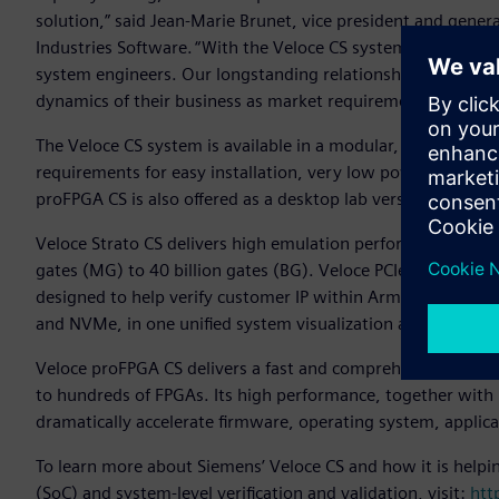
solution,” said Jean-Marie Brunet, vice president and gener
Industries Software. “With the Veloce CS system we address
system engineers. Our longstanding relationship with Arm g
dynamics of their business as market requirements change
The Veloce CS system is available in a modular, blade-based
requirements for easy installation, very low power consump
proFPGA CS is also offered as a desktop lab version for additi
Veloce Strato CS delivers high emulation performance, mainta
gates (MG) to 40 billion gates (BG). Veloce PCIe composite 
designed to help verify customer IP within Arm CSS. The P
and NVMe, in one unified system visualization and debug 
Veloce proFPGA CS delivers a fast and comprehensive softw
to hundreds of FPGAs. Its high performance, together with 
dramatically accelerate firmware, operating system, applic
To learn more about Siemens’ Veloce CS and how it is helpi
(SoC) and system-level verification and validation, visit:
htt