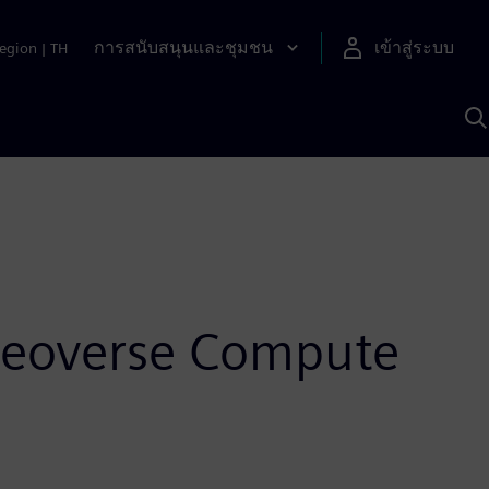
การสนับสนุนและชุมชน
เข้าสู่ระบบ
egion
|
TH
ค
ด
เ
A
 Neoverse Compute