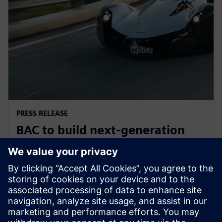
PRESS RELEASE
BAC to build next-generation
Mono road legal supercar with
Siemens Xcelerator
30 มิถุนายน 2568