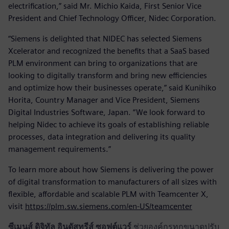
electrification,” said Mr. Michio Kaida, First Senior Vice
President and Chief Technology Officer, Nidec Corporation.
“Siemens is delighted that NIDEC has selected Siemens
Xcelerator and recognized the benefits that a SaaS based
PLM environment can bring to organizations that are
looking to digitally transform and bring new efficiencies
and optimize how their businesses operate,” said Kunihiko
Horita, Country Manager and Vice President, Siemens
Digital Industries Software, Japan. “We look forward to
helping Nidec to achieve its goals of establishing reliable
processes, data integration and delivering its quality
management requirements.”
To learn more about how Siemens is delivering the power
of digital transformation to manufacturers of all sizes with
flexible, affordable and scalable PLM with Teamcenter X,
visit
https://plm.sw.siemens.com/en-US/teamcenter
ซีเมนส์ ดิจิทัล อินดัสทรีส์ ซอฟต์แวร์
ช่วยองค์กรทุกขนาดปรับ