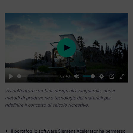
Play
02:48
Play
Mute
Settings
PIP
Enter
VisionVenture combina design all'avanguardia, nuovi
fulls
metodi di produzione e tecnologie dei materiali per
ridefinire il concetto di veicolo ricreativo.
Il portafoglio software Siemens Xcelerator ha permesso