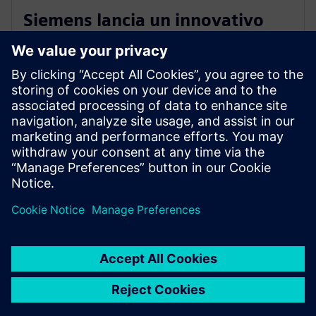
Siemens lancia un innovativo
software cloud nativo per la
progettazione elettrica
25 ottobre 2022