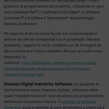
del VisionVenture tessendo un filo digitale lungo l'intero
processo di progettazione del prodotto, utilizzando in ogni
fase il software NX™, il software Solid Edge®, il software
Simcenter™ e il software Teamcenter® del portafoglio
Siemens Xcelerator.
Per saperne di più su come Hymer sta rivoluzionando il
settore dei veicoli ricreazionali con il portafoglio Siemens
Xcelerator, leggete la storia completa qui (le immagini ad
alta risoluzione e il testo completo del caso di studio sono
disponibili su
richiesta):
https://solidedge.siemens.com/en/customer-
story/recreational-vehicle-manufacturer-digitalizes-
concept-of-camper-van/
Siemens Digital Industries Software
sta guidando la
trasformazione verso l’impresa digitale, all’interno della
quale l’ingegnerizzazione, la produzione e la progettazione
elettronica incontrano il futuro. Il
portfolio di soluzioni
Xcelerator
aiuta le aziende di ogni dimensione a creare ed a